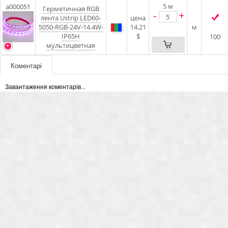
5
м
a000051
Герметичная RGB
-
+
лента Ustrip LED60-
цена
5050-RGB-24V-14.4W-
14.21
м
IP65H
$
100
мультицветная
Коментарі
Завантаження коментарів...