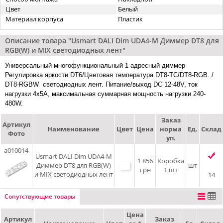
Цвет
Белый
Материал корпуса
Пластик
Описание товара "Usmart DALI Dim UDA4-M Диммер DT8 для
RGB(W) и MIX светодиодных лент"
Универсальный многофункциональный 1 адресный диммер
Регулировка яркости DT6/Цветовая температура DT8-TC/DT8-RGB. /
DT8-RGBW светодиодных лент. Питание/выход DC 12-48V, ток
нагрузки 4x5A, максимальная суммарная мощность нагрузки 240-
480W.
Заказ
Артикул
Наименование
Цвет
Цена
норма
Ед.
Склад
Фото
уп.
a010014
Usmart DALI Dim UDA4-M
1 856
Коробка
Диммер DT8 для RGB(W)
шт
грн
1 шт
и MIX светодиодных лент
14
Сопутствующие товары
Цена
Артикул
Заказ