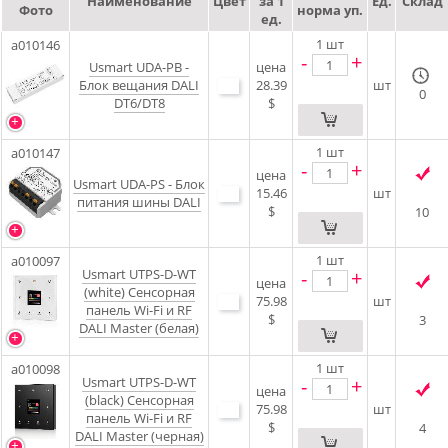
Наименование
Цвет
за 1
Ед.
Склад
Фото
норма уп.
ед.
1
шт
a010146
-
+
Usmart UDA-PB -
цена
Блок вещания DALI
28.39
шт
0
DT6/DT8
$
1
шт
a010147
-
+
цена
Usmart UDA-PS - Блок
15.46
шт
питания шины DALI
$
10
1
шт
a010097
Usmart UTPS-D-WT
-
+
цена
(white) Сенсорная
75.98
шт
панель Wi-Fi и RF
$
3
DALI Master (белая)
1
шт
a010098
Usmart UTPS-D-WT
-
+
цена
(black) Сенсорная
75.98
шт
панель Wi-Fi и RF
$
4
DALI Master (черная)