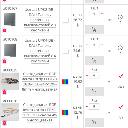
1
шт
a010167
Usmart UPK8-DB -
-
+
DALI Панель
цена
настенных
36.72
шт
1
выключателей с 8
$
кнопками
1
шт
a010168
Usmart UPK4-DB -
-
+
DALI Панель
цена
настенных
34.61
шт
1
выключателей с 4
$
кнопками
5
м
a000025
Светодиодная RGB
-
+
цена
лента Ustrip LED120-
19.92
м
3838-RGB-24V-12W-
$
240
8mm многоцветная
5
м
a000026
Светодиодная RGB
-
+
цена
лента Ustrip LED60-
12.76
м
5050-RGB-24V-14.4W
$
80
многоцветная