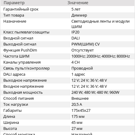
Параметр
Значение
Гарантийный срок
5 лет
Тип товара
Диммер
Назначение
Светодиодные ленты и модули
ШИМ
Класс пылевлагозащиты
IP20
Входной сигнал
DALI
Выходной сигнал
PWM(ШИМ) CV
Функция PushDim
Отсутствует
Частота ШИМ
1000Hz; 2000Hz; 4000Hz; 8000Hz
Каналы управления
4 CH
Связь пульт/контроллер
Проводной
DALI адреса
1 адрес
Выходное напряжение
12 V; 24 V; 36 V; 48 V
Входное напряжение
12 V; 24 V; 36 V; 48 V
Выходная мощность
240 W; 480 W; 480 W; 960W
Способ питания
Внешнее
Ток нагрузки
20,5 A
Габариты
175x45x27
Длина
175 мм
Ширина
45 мм
Высота
27 мм
Способ монтажа
Накладной