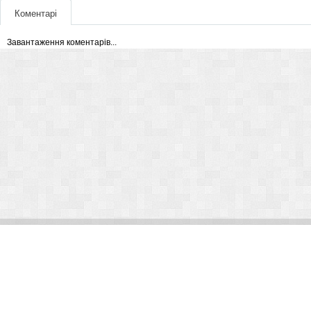
Коментарі
Завантаження коментарів...
© Arlight 2026. Все права защищены.
Украина, Киев, ул. Николая Закревского, 101В | Курс 45,50 грн.
По вопросам сотрудничества:
kp@arlight-group.com
.