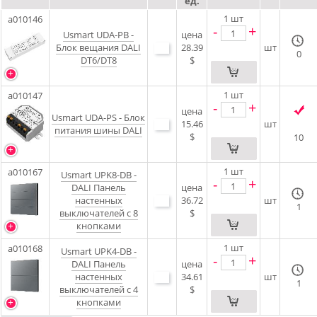
ед.
1
шт
a010146
-
+
Usmart UDA-PB -
цена
Блок вещания DALI
28.39
шт
0
DT6/DT8
$
1
шт
a010147
-
+
цена
Usmart UDA-PS - Блок
15.46
шт
питания шины DALI
$
10
1
шт
a010167
Usmart UPK8-DB -
-
+
DALI Панель
цена
настенных
36.72
шт
1
выключателей с 8
$
кнопками
1
шт
a010168
Usmart UPK4-DB -
-
+
DALI Панель
цена
настенных
34.61
шт
1
выключателей с 4
$
кнопками