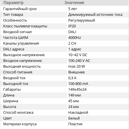
Параметр
Значение
Гарантийный срок
5 лет
Тип товара
Диммируемый источник тока
Особенность
Регулируемый
Класс пылевлагозащиты
IP20
Входной сигнал
DALI
Частота ШИМ
4000Hz
Каналы управления
2 CH
DALI адреса
1 адрес
Выходное напряжение
10~42 V DC
Входное напряжение
100-240 V AC
Выходная мощность
max 20 W
Способ питания
Внешнее
Входной ток
0,3 A
Выходной ток
100-800 mA
Габариты
149х45x24
Длина
149 мм
Ширина
45 мм
Высота
24 мм
Способ монтажа
Накладной
Цвет
Белый
Материал корпуса
Пластик