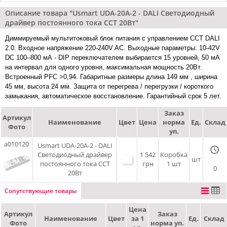
Описание товара "Usmart UDA-20A-2 - DALI Светодиодный
драйвер постоянного тока CCT 20Вт"
Диммируемый мультитоковый блок питания с управлением CCT DALI
2.0. Входное напряжение 220-240V AC. Выходные параметры: 10-42V
DC 100–800 мА - DIP переключателем выбирается 15 уровней, 50 мА
на интервал для одного уровня, максимальная мощность 20Вт.
Встроенный PFC >0,94. Габаритные размеры длина 149 мм , ширина
45 мм, высота 24 мм. Защита от перегрева / перегрузки / короткого
замыкания, автоматическое восстановление. Гарантийный срок 5 лет.
Заказ
Артикул
Наименование
Цвет
Цена
норма
Ед.
Склад
Фото
уп.
a010120
Usmart UDA-20A-2 - DALI
Светодиодный драйвер
1 542
Коробка
шт
постоянного тока CCT
грн
1 шт
0
20Вт
Сопутствующие товары
Цена
Артикул
Заказ
Наименование
Цвет
за 1
Ед.
Склад
Фото
норма уп.