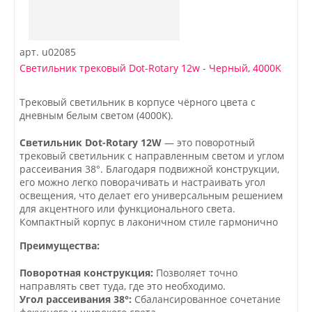
арт.
u02085
Светильник трековый Dot-Rotary 12w - Черный, 4000K
Трековый светильник в корпусе чёрного цвета с
дневным белым светом (4000K).
Светильник Dot-Rotary 12W
— это поворотный
трековый светильник с направленным светом и углом
рассеивания 38°. Благодаря подвижной конструкции,
его можно легко поворачивать и настраивать угол
освещения, что делает его универсальным решением
для акцентного или функционального света.
Компактный корпус в лаконичном стиле гармонично
впишется в современные интерьеры — минимализм,
Преимущества:
техно, лофт. Dot-Rotary 12W идеально подходит для
подсветки ниш, рабочих поверхностей, витрин,
Поворотная конструкция:
Позволяет точно
предметов декора и других зон, где важно точное
направлять свет туда, где это необходимо.
направление света.
Угол рассеивания 38°:
Сбалансированное сочетание