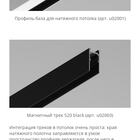
Профиль-база для натяжного потолка (арт. u02001)
Магнитный трек S20 black (арт. u02003)
Интеграция треков в потолок очень проста: края
натяжного полотна заправляются в узкое
пространство профиля-держателя, после чего в