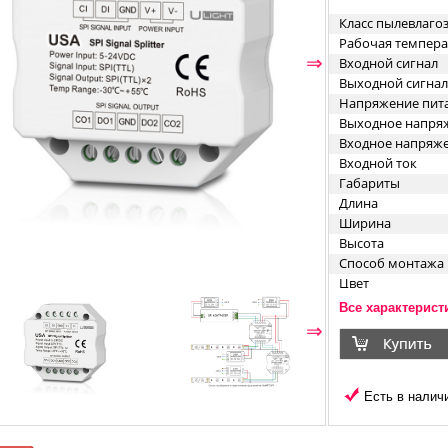
Класс пылевлаг
Рабочая темпера
⇐
⇒
Входной сигнал
Выходной сигнал
Напряжение пит
Выходное напря
Входное напряж
Входной ток
Габариты
Длина
Ширина
Высота
Способ монтажа
Цвет
Все характерист
⇐
⇒
Есть в наличи