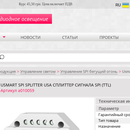
Курс 45,50 грн. Цена включает ПДВ
RU
диодное освещение
НОВОСТИ
СТАТЬИ
ПРОЕКТЫ
родукция
Управление светом
Управление SPI бегущий огонь
>
>
>
Usma
USMART SPI SPLITTER USA СПЛИТТЕР СИГНАЛА SPI (TTL)
Артикул a010059
Техническая 
Параметр
Гарантийный ср
Тип товара
Назначение