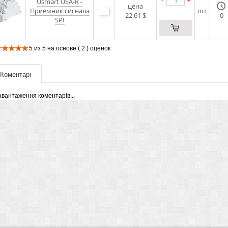
Usmart USA-R -
цена
Приёмник сигнала
шт
22.61 $
0
SPI
5
из
5
на основе
( 2 )
оценок
Коментарі
авантаження коментарів...