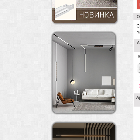
О
С
п
А
a
А