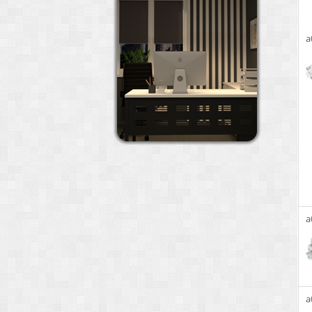
a
a
a