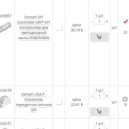
1
шт
010057
Usmart SPI
-
+
Controller UWT-SPI
цена
Контроллер для
шт
36.19 $
светодиодной
21
ленты RGB/RGBW
1
шт
010170
Usmart USA-T -
-
+
Усилитель
цена
шт
передатчик сигнала
22.61 $
0
SPI
1
шт
010171
-
+