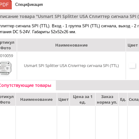
Спецификация
писание товара "Usmart SPI Splitter USA Сплиттер сигнала SPI (
плиттер сигнала SPI (TTL). Вход - 1 группа SPI (TTL) сигнала, выход - 2
итания DC 5-24V. Габариты 52х52х26 мм.
ртикул
Наименование
Цвет
Фото
010059
Usmart SPI Splitter USA Сплиттер сигнала SPI (TTL)
Сопутствующие товары
ртикул
Цена за 1
Заказ
Наименование
Цвет
Ед.
Скла
Фото
ед.
норма уп.