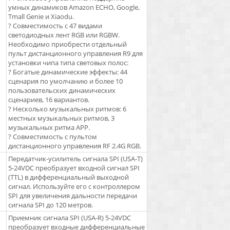
умных динамиков Amazon ECHO, Google,
Tmall Genie и Xiaodu.
? Совместимость с 47 видами
светодиодных лент RGB или RGBW.
Необходимо приобрести отдельный
пульт дистанционного управления R9 для
установки чипа типа световых полос:
? Богатые динамические эффекты: 44
сценария по умолчанию и более 10
пользовательских динамических
сценариев, 16 вариантов.
? Несколько музыкальных ритмов: 6
местных музыкальных ритмов, 3
музыкальных ритма APP.
? Совместимость с пультом
дистанционного управления RF 2.4G RGB.
Передатчик-усилитель сигнала SPI (USA-T)
5-24VDC преобразует входной сигнал SPI
(TTL) в дифференциальный выходной
сигнал. Используйте его с контроллером
SPI для увеличения дальности передачи
сигнала SPI до 120 метров.
Приемник сигнала SPI (USA-R) 5-24VDC
преобразует входные дифференциальные