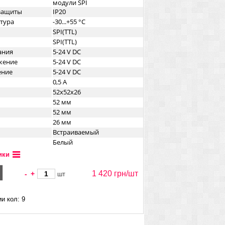
модули SPI
озащиты
IP20
тура
-30...+55 °C
SPI(TTL)
SPI(TTL)
ания
5-24 V DC
жение
5-24 V DC
ение
5-24 V DC
0,5 А
52x52x26
52 мм
52 мм
26 мм
Встраиваемый
Белый
ики
1 420 грн/
шт
-
+
шт
и кол: 9