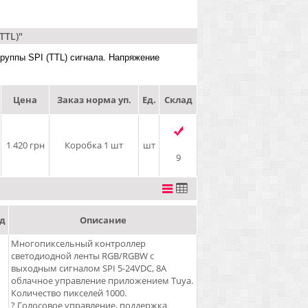
TTL)"
 группы SPI (TTL) сигнала. Напряжение
Цена
Заказ норма уп.
Ед.
Склад
1 420 грн
Коробка 1 шт
шт
9
д
Описание
Многопиксельный контроллер
светодиодной ленты RGB/RGBW с
выходным сигналом SPI 5-24VDC, 8A
облачное управление приложением Tuya.
Количество пикселей 1000.
? Голосовое управление, поддержка