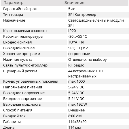
Параметр
Значение
Гарантийный срок
5 лет
Тип товара
SPI Контроллер
Назначение
Светодиодные ленты и модули
SPI
Класс пылевлагозащиты
IP20
Рабочая температура
-30...+55 °C
Входной сигнал
TUYA + RF
Выходной сигнал
SPI(TTL) x 2
Хранение программ
встроенные
Наличие пульта
Отдельно, по выбору
Связь пульт/контроллер
RF радио
Сценарный режим
44 встроенных + 10
настраиваемых
Кол-во управляемых пикселей
max 1000
Напряжение питания
5-24 V DC
Выходное напряжение
5-24 V DC
Входное напряжение
5-24 V DC
Выходная мощность
max 192 W
Способ питания
Внешнее
Входной ток
8:00 AM
Габариты
114x38x20
Длина
114 мм