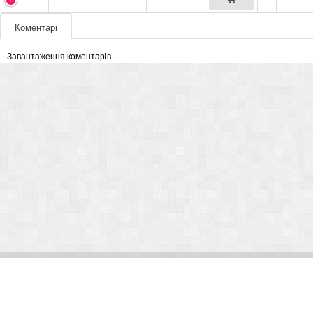
Коментарі
Завантаження коментарів...
© Arlight 2026. Все права защищены.
Украина, Киев, ул. Николая Закревского, 101В | Курс 45,50 грн.
По вопросам сотрудничества:
kp@arlight-group.com
.