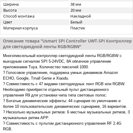
Ширина
38 мм
Высота
20 мм
Способ монтажа
Накладной
Цвет
Белый
Материал корпуса
Пластик
Описание товара "Usmart SPI Controller UWT-SPI Контроллер
для светодиодной ленты RGB/RGBW"
Многопиксельный контроллер светодиодной ленты RGB/RGBW с
выходным сигналом SPI 5-24VDC, 8A облачное управление
приложением Tuya. Количество пикселей 1000.
? Голосовое управление, поддержка умных динамиков Amazon
ECHO, Google, Tmall Genie и Xiaodu.
? Совместимость с 47 видами светодиодных лент RGB или RGBW.
Необходимо приобрести отдельный пульт дистанционного
управления R9 для установки чипа типа световых полос:
? Богатые динамические эффекты: 44 сценария по умолчанию и
более 10 пользовательских динамических сценариев, 16 вариантов.
? Несколько музыкальных ритмов: 6 местных музыкальных ритмов, 3
музыкальных ритма APP.
? Совместимость с пультом дистанционного управления RF 2.4G
RGB.