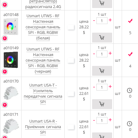
ретранслятор)
радиосигнала 2.4G
1
шт
a010148
Usmart UTWS - RF
-
+
Настенная
цена
сенсорная панель
28.22
шт
SPI - RGB, RGBW
$
5
(белая)
1
шт
a010149
Usmart UTWS - RF
-
+
Настенная
цена
сенсорная панель
28.22
шт
SPI - RGB, RGBW
$
4
(черная)
1
шт
a010170
Usmart USA-T -
-
+
цена
Усилитель
22.61
шт
передатчик сигнала
0
$
SPI
1
шт
a010171
-
+
Usmart USA-R -
цена
Приёмник сигнала
22.61
шт
0
SPI
$