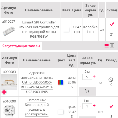
Заказ
Артикул
Наименование
Цвет
Цена
норма
Ед.
Склад
Фото
уп.
a010057
Usmart SPI Controller
UWT-SPI Контроллер для
1 647
Коробка
шт
светодиодной ленты
грн
1 шт
21
RGB/RGBW
Сопутствующие товары
Цена
Артикул
Заказ
Наименование
Цвет
за 1
Ед.
Склад
Фото
норма уп.
ед.
5
м
a000083
Адресная
-
+
светодиодная лента
цена
Ustrip LED60-5050-
20.96
м
0
RGB-24V-14,4W-P10-
$
UCS1903-IP65
Usmart URA
1
шт
a010090
-
+
Беспроводной
цена
усилитель
33.47
шт
(повторитель,
$
8