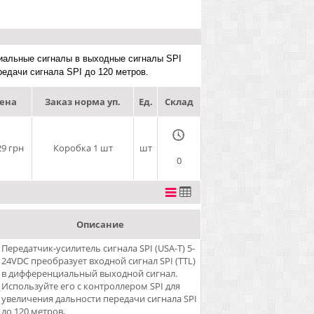
иальные сигналы в выходные сигналы SPI
редачи сигнала SPI до 120 метров.
ена
Заказ норма уп.
Ед.
Склад
29 грн
Коробка 1 шт
шт
0
Описание
Передатчик-усилитель сигнала SPI (USA-T) 5-
24VDC преобразует входной сигнал SPI (TTL)
в дифференциальный выходной сигнал.
Используйте его с контроллером SPI для
увеличения дальности передачи сигнала SPI
до 120 метров.