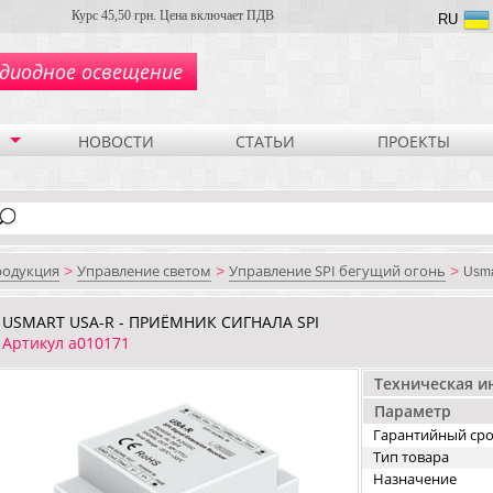
Курс 45,50 грн. Цена включает ПДВ
RU
диодное освещение
НОВОСТИ
СТАТЬИ
ПРОЕКТЫ
родукция
Управление светом
Управление SPI бегущий огонь
>
>
>
Usma
USMART USA-R - ПРИЁМНИК СИГНАЛА SPI
Артикул a010171
Техническая 
Параметр
Гарантийный ср
Тип товара
Назначение