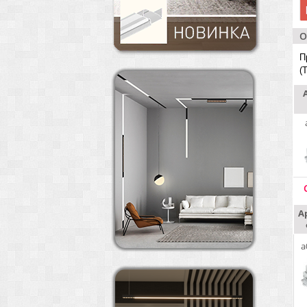
О
П
(
А
a