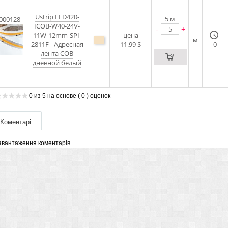
Ustrip LED420-
5
м
000128
ICOB-W40-24V-
-
+
11W-12mm-SPI-
цена
м
2811F - Адресная
11.99 $
0
лента COB
дневной белый
0
из
5
на основе
( 0 )
оценок
Коментарі
авантаження коментарів...