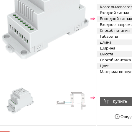
Класс пылевлаг
Входной сигнал
⇐
⇒
Выходной сигнал
Входное напряж
Способ питания
Габариты
Длина
Ширина
Высота
Способ монтажа
Цвет
Материал корпус
⇐
⇒
Ожида