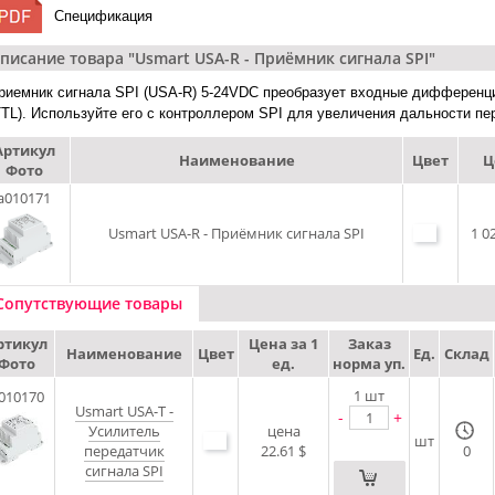
Спецификация
писание товара "Usmart USA-R - Приёмник сигнала SPI"
риемник сигнала SPI (USA-R) 5-24VDC преобразует входные дифференц
TTL). Используйте его с контроллером SPI для увеличения дальности пе
Артикул
Наименование
Цвет
Ц
Фото
a010171
Usmart USA-R - Приёмник сигнала SPI
1 0
Сопутствующие товары
ртикул
Цена за 1
Заказ
Наименование
Цвет
Ед.
Склад
Фото
ед.
норма уп.
1
шт
010170
Usmart USA-T -
-
+
Усилитель
цена
шт
передатчик
22.61 $
0
сигнала SPI