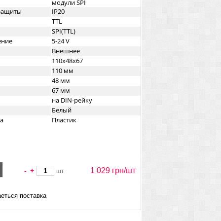
модули SPI
озащиты
IP20
TTL
SPI(TTL)
ение
5-24 V
Внешнее
110х48x67
110 мм
48 мм
67 мм
на DIN-рейку
Белый
а
Пластик
1 029 грн/
шт
-
+
шт
еться поставка