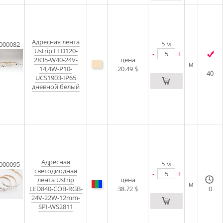
Адресная лента
5
м
000082
Ustrip LED120-
-
+
2835-W40-24V-
цена
м
14,4W-P10-
20.49 $
40
UCS1903-IP65
дневной белый
Адресная
5
м
000095
светодиодная
-
+
лента Ustrip
цена
м
LED840-COB-RGB-
38.72 $
0
24V-22W-12mm-
SPI-WS2811