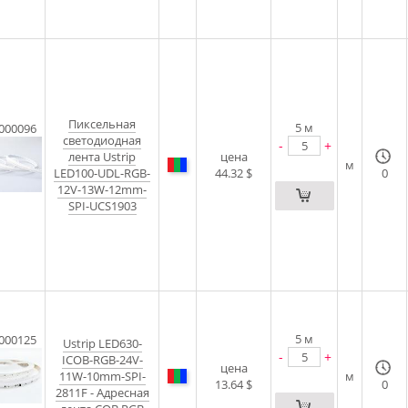
Пиксельная
5
м
000096
светодиодная
-
+
лента Ustrip
цена
м
LED100-UDL-RGB-
44.32 $
0
12V-13W-12mm-
SPI-UCS1903
5
м
000125
Ustrip LED630-
-
+
ICOB-RGB-24V-
цена
11W-10mm-SPI-
м
13.64 $
0
2811F - Адресная