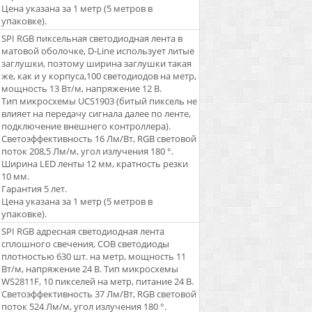
Цена указана за 1 метр (5 метров в
упаковке).
SPI RGB пиксельная светодиодная лента в
матовой оболочке, D-Line использует литые
заглушки, поэтому ширина заглушки такая
же, как и у корпуса,100 светодиодов на метр,
мощность 13 Вт/м, напряжение 12 В.
Тип микросхемы UCS1903 (битый пиксель не
влияет на передачу сигнала далее по ленте,
подключение внешнего контроллера).
Светоэффективность 16 Лм/Вт, RGB световой
поток 208,5 Лм/м, угол излучения 180 °.
Ширина LED ленты 12 мм, кратность резки
10 мм.
Гарантия 5 лет.
Цена указана за 1 метр (5 метров в
упаковке).
SPI RGB адресная светодиодная лента
сплошного свечения, COB светодиоды
плотностью 630 шт. на метр, мощность 11
Вт/м, напряжение 24 В. Тип микросхемы
WS2811F, 10 пикселей на метр, питание 24 В.
Светоэффективность 37 Лм/Вт, RGB световой
поток 524 Лм/м, угол излучения 180 °.