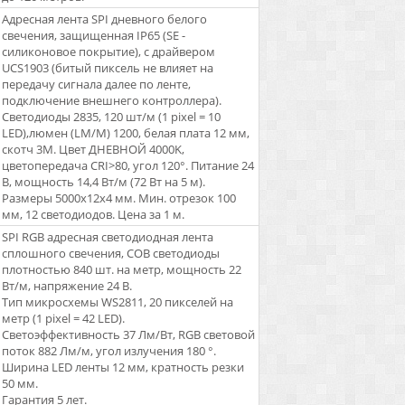
Адресная лента SPI дневного белого
свечения, защищенная IP65 (SE -
силиконовое покрытие), с драйвером
UCS1903 (битый пиксель не влияет на
передачу сигнала далее по ленте,
подключение внешнего контроллера).
Светодиоды 2835, 120 шт/м (1 pixel = 10
LED),люмен (LM/M) 1200, белая плата 12 мм,
скотч 3М. Цвет ДНЕВНОЙ 4000K,
цветопередача CRI>80, угол 120°. Питание 24
В, мощность 14,4 Вт/м (72 Вт на 5 м).
Размеры 5000x12x4 мм. Мин. отрезок 100
мм, 12 светодиодов. Цена за 1 м.
SPI RGB адресная светодиодная лента
сплошного свечения, COB светодиоды
плотностью 840 шт. на метр, мощность 22
Вт/м, напряжение 24 В.
Тип микросхемы WS2811, 20 пикселей на
метр (1 pixel = 42 LED).
Светоэффективность 37 Лм/Вт, RGB световой
поток 882 Лм/м, угол излучения 180 °.
Ширина LED ленты 12 мм, кратность резки
50 мм.
Гарантия 5 лет.