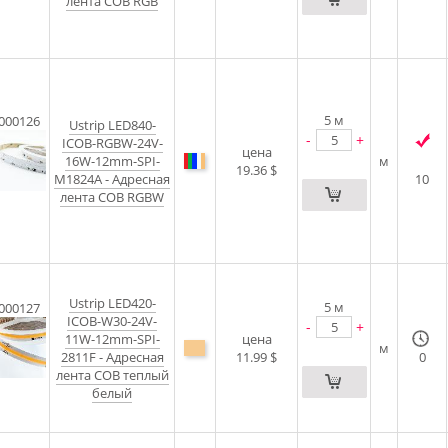
лента COB RGB
5
м
000126
Ustrip LED840-
-
+
ICOB-RGBW-24V-
цена
16W-12mm-SPI-
м
19.36 $
M1824A - Адресная
10
лента COB RGBW
Ustrip LED420-
5
м
000127
ICOB-W30-24V-
-
+
11W-12mm-SPI-
цена
м
2811F - Адресная
11.99 $
0
лента COB теплый
белый