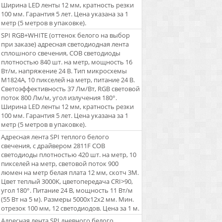
Ширина LED ленты 12 мм, кратность резки
100 мм. Гарантия 5 лет. Цена указана за 1
метр (5 метров в упаковке).
SPI RGB+WHITE (оттенок белого на выбор
при заказе) адресная светодиодная лента
сплошного свечения, COB светодиоды
плотностью 840 шт. на метр, мощность 16
Вт/м, напряжение 24 В. Тип микросхемы
M1824A, 10 пикселей на метр, питание 24 В.
Светоэффективность 37 Лм/Вт, RGB световой
поток 800 Лм/м, угол излучения 180°.
Ширина LED ленты 12 мм, кратность резки
100 мм. Гарантия 5 лет. Цена указана за 1
метр (5 метров в упаковке).
Адресная лента SPI теплого белого
свечения, с драйвером 2811F COB
светодиоды плотностью 420 шт. на метр, 10
пикселей на метр, световой поток 900
люмен на метр белая плата 12 мм, скотч 3М.
Цвет теплый 3000K, цветопередача CRI>90,
угол 180°. Питание 24 В, мощность 11 Вт/м
(55 Вт на 5 м). Размеры 5000x12x2 мм. Мин.
отрезок 100 мм, 12 светодиодов. Цена за 1 м.
Адресная лента SPI дневного белого