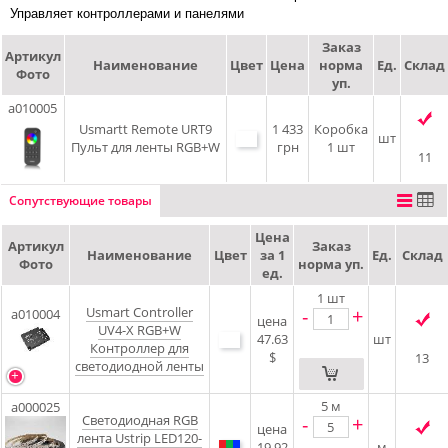
Управляет контроллерами и панелями
Заказ
Артикул
Наименование
Цвет
Цена
норма
Ед.
Склад
Фото
уп.
a010005
Usmartt Remote URT9
1 433
Коробка
шт
Пульт для ленты RGB+W
грн
1 шт
11
Сопутствующие товары
Цена
Артикул
Заказ
Наименование
Цвет
за 1
Ед.
Склад
Фото
норма уп.
ед.
1
шт
Usmart Controller
-
+
a010004
цена
UV4-X RGB+W
47.63
шт
Контроллер для
$
13
светодиодной ленты
5
м
a000025
Светодиодная RGB
-
+
цена
лента Ustrip LED120-
19.92
м