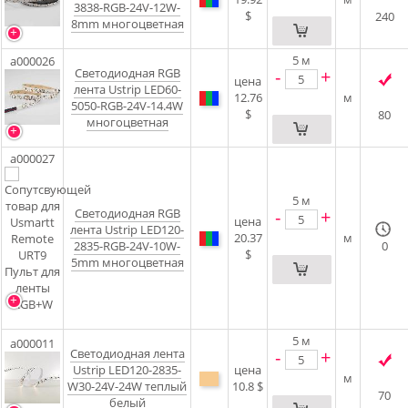
3838-RGB-24V-12W-
$
240
8mm многоцветная
5
м
a000026
Светодиодная RGB
-
+
цена
лента Ustrip LED60-
12.76
м
5050-RGB-24V-14.4W
$
80
многоцветная
a000027
5
м
Светодиодная RGB
-
+
цена
лента Ustrip LED120-
20.37
м
2835-RGB-24V-10W-
0
$
5mm многоцветная
5
м
a000011
Светодиодная лента
-
+
Ustrip LED120-2835-
цена
м
W30-24V-24W теплый
10.8 $
70
белый