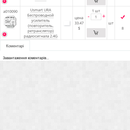
Usmart URA
1
шт
a010090
-
+
Беспроводной
цена
усилитель
33.47
шт
(повторитель,
$
8
ретранслятор)
радиосигнала 2.4G
Коментарі
Завантаження коментарів...