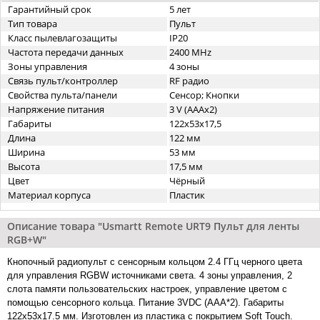
Гарантийный срок
5 лет
Тип товара
Пульт
Класс пылевлагозащиты
IP20
Частота передачи данных
2400 MHz
Зоны управления
4 зоны
Связь пульт/контроллер
RF радио
Свойства пульта/панели
Сенсор; Кнопки
Напряжение питания
3 V (AAAx2)
Габариты
122x53x17,5
Длина
122 мм
Ширина
53 мм
Высота
17,5 мм
Цвет
Чёрный
Материал корпуса
Пластик
Описание товара "Usmartt Remote URT9 Пульт для ленты
RGB+W"
Кнопочный радиопульт с сенсорным кольцом 2.4 ГГц черного цвета
для управления RGBW источниками света. 4 зоны управления, 2
слота памяти пользовательских настроек, управление цветом с
помощью сенсорного кольца. Питание 3VDC (AAA*2). Габариты
122x53x17.5 мм. Изготовлен из пластика с покрытием Soft Touch.