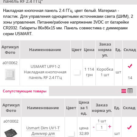
панель RF 2.4 ГГц"
Накладная кнопочная панель 2.4 ГГц, цвет белый. Материал -
пластик. Для управления одноцветными источниками света (ШИМ), 2
зоны управления. Питание/рабочее напряжение 3VDC от батарейки
CR2032. Габариты 86х86х15 мм. Панель совместима с диммерами
серии USMART.
Заказ
Артикул
Наименование
Цвет
Цена
норма
Ед.
Склад
Фото
уп.
a010062
USMART UPF1-2
1 114
Коробка
Накладная кнопочная
шт
грн
1 шт
панель RF 2.4 ГГц
14
Сопутствующие товары
Цена
Артикул
Заказ
Наименование
Цвет
за 1
Ед.
Склад
Фото
норма уп.
ед.
1
шт
a010002
-
+
Usmart Dim UV1-T
цена
Диммер для
32.89
шт