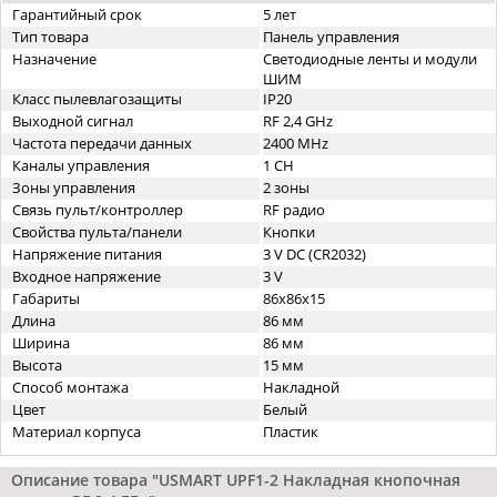
Гарантийный срок
5 лет
Тип товара
Панель управления
Назначение
Светодиодные ленты и модули
ШИМ
Класс пылевлагозащиты
IP20
Выходной сигнал
RF 2,4 GHz
Частота передачи данных
2400 MHz
Каналы управления
1 CH
Зоны управления
2 зоны
Связь пульт/контроллер
RF радио
Свойства пульта/панели
Кнопки
Напряжение питания
3 V DC (CR2032)
Входное напряжение
3 V
Габариты
86х86х15
Длина
86 мм
Ширина
86 мм
Высота
15 мм
Способ монтажа
Накладной
Цвет
Белый
Материал корпуса
Пластик
Описание товара "USMART UPF1-2 Накладная кнопочная