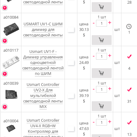
светодиодной ленты
$
28
1
шт
a010084
-
+
USMART UV1-C ШИМ
цена
диммер для
30.13
шт
1
светодиодной ленты
$
1
шт
a010117
Usmart UV1-F -
-
+
Диммер управления
цена
одноцветной
24.49
шт
светодиодной лентой
$
4
по ШИМ
1
шт
a010039
Usmart Controller
-
+
UV2-X Для
цена
мультибелой
39.19
шт
светодиодной ленты
$
31
MIX
1
шт
Usmart Controller
-
+
a010004
цена
UV4-X RGB+W
47.63
шт
Контроллер для
$
13
светодиодной ленты