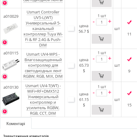
Usmart Controller
1
шт
a010029
UV5-L(WT)
-
+
Универсальный 5-
цена
канальный
шт
56.7 $
контроллер Tuya Wi-
11
Fi & RF 2.4G & Push-
DIM
1
шт
a010115
Usmart UV4-WPS -
-
+
Влагозащищенный
цена
контроллер для
65.73
шт
светодиодных лент
$
9
RGBW, RGB, MIX, DIM
Usmart UV4-T(WT) -
1
шт
a010130
-
+
WiFi+RF+DMX512
цена
Универсальный
61.15
шт
контроллер и
$
15
усилитель RGBW,
RGB, CCT, DIM
Коментарі
Завантаження коментарів...