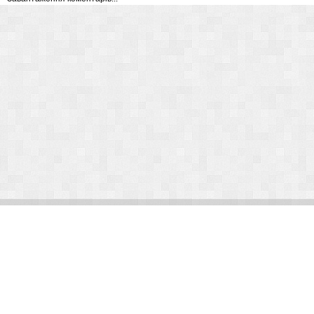
© Arlight 2026. Все права защищены.
Украина, Киев, ул. Николая Закревского, 101В | Курс 45,50 грн.
По вопросам сотрудничества:
kp@arlight-group.com
.