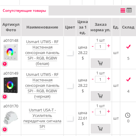
Сопутствующие товары
Цена
Артикул
Заказ
Наименование
Цвет
за 1
Ед.
Склад
Фото
норма уп.
ед.
1
шт
a010148
Usmart UTWS - RF
-
+
Настенная
цена
сенсорная панель
28.22
шт
SPI - RGB, RGBW
$
5
(белая)
1
шт
a010149
Usmart UTWS - RF
-
+
Настенная
цена
сенсорная панель
28.22
шт
SPI - RGB, RGBW
$
4
(черная)
1
шт
a010170
Usmart USA-T -
-
+
цена
Усилитель
22.61
шт
передатчик сигнала
0
$
SPI