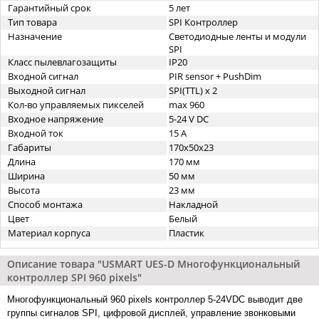
Гарантийный срок
5 лет
Тип товара
SPI Контроллер
Назначение
Светодиодные ленты и модули
SPI
Класс пылевлагозащиты
IP20
Входной сигнал
PIR sensor + PushDim
Выходной сигнал
SPI(TTL) x 2
Кол-во управляемых пикселей
max 960
Входное напряжение
5-24 V DC
Входной ток
15 А
Габариты
170x50x23
Длина
170 мм
Ширина
50 мм
Высота
23 мм
Способ монтажа
Накладной
Цвет
Белый
Материал корпуса
Пластик
Описание товара "USMART UES-D Многофункциональный
контроллер SPI 960 pixels"
Многофункциональный 960 pixels контроллер 5-24VDC выводит две
группы сигналов SPI, цифровой дисплей, управление звонковыми