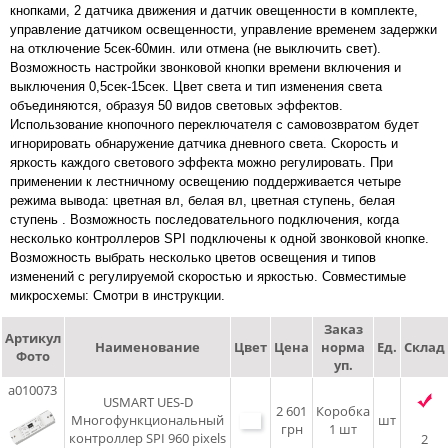
кнопками, 2 датчика движения и датчик овещенности в комплекте,
управление датчиком освещенности, управление временем задержки
на отключение 5сек-60мин. или отмена (не выключить свет).
Возможность настройки звонковой кнопки времени включения и
выключения 0,5сек-15сек. Цвет света и тип изменения света
объединяются, образуя 50 видов световых эффектов.
Использование кнопочного переключателя с самовозвратом будет
игнорировать обнаружение датчика дневного света. Скорость и
яркость каждого светового эффекта можно регулировать. При
применении к лестничному освещению поддерживается четыре
режима вывода: цветная вл, белая вл, цветная ступень, белая
ступень . Возможность последовательного подключения, когда
несколько контроллеров SPI подключены к одной звонковой кнопке.
Возможность выбрать несколько цветов освещения и типов
изменений с регулируемой скоростью и яркостью. Совместимые
микросхемы: Смотри в инструкции.
Заказ
Артикул
Наименование
Цвет
Цена
норма
Ед.
Склад
Фото
уп.
a010073
USMART UES-D
2 601
Коробка
Многофункциональный
шт
грн
1 шт
контроллер SPI 960 pixels
2