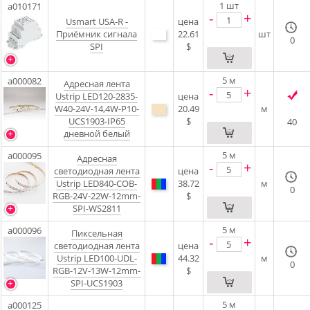
1
шт
a010171
-
+
Usmart USA-R -
цена
Приёмник сигнала
22.61
шт
0
SPI
$
5
м
a000082
Адресная лента
-
+
Ustrip LED120-2835-
цена
W40-24V-14,4W-P10-
20.49
м
UCS1903-IP65
$
40
дневной белый
5
м
a000095
Адресная
-
+
светодиодная лента
цена
Ustrip LED840-COB-
38.72
м
0
RGB-24V-22W-12mm-
$
SPI-WS2811
5
м
a000096
Пиксельная
-
+
светодиодная лента
цена
Ustrip LED100-UDL-
44.32
м
0
RGB-12V-13W-12mm-
$
SPI-UCS1903
5
м
a000125