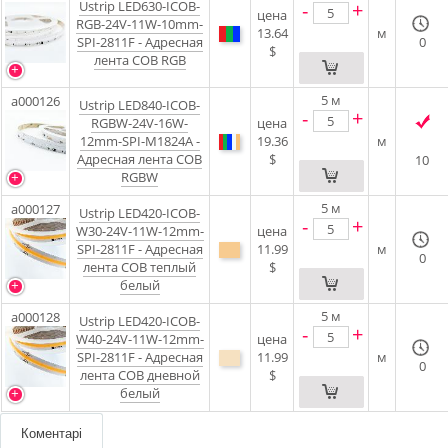
Ustrip LED630-ICOB-
-
+
цена
RGB-24V-11W-10mm-
13.64
м
SPI-2811F - Адресная
0
$
лента COB RGB
5
м
a000126
Ustrip LED840-ICOB-
-
+
RGBW-24V-16W-
цена
12mm-SPI-M1824A -
19.36
м
Адресная лента COB
$
10
RGBW
5
м
a000127
Ustrip LED420-ICOB-
-
+
W30-24V-11W-12mm-
цена
SPI-2811F - Адресная
11.99
м
0
лента COB теплый
$
белый
5
м
a000128
Ustrip LED420-ICOB-
-
+
W40-24V-11W-12mm-
цена
SPI-2811F - Адресная
11.99
м
0
лента COB дневной
$
белый
Коментарі