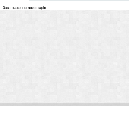
Завантаження коментарів...
© Arlight 2026. Все права защищены.
Украина, Киев, ул. Николая Закревского, 101В | Курс 45,50 грн.
По вопросам сотрудничества:
kp@arlight-group.com
.