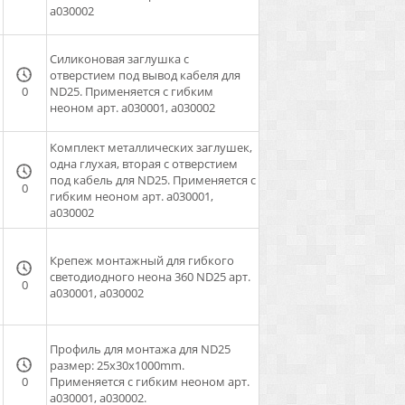
a030002
Силиконовая заглушка с
отверстием под вывод кабеля для
0
ND25. Применяется с гибким
неоном арт. a030001, a030002
Комплект металлических заглушек,
одна глухая, вторая с отверстием
под кабель для ND25. Применяется с
0
гибким неоном арт. a030001,
a030002
Крепеж монтажный для гибкого
светодиодного неона 360 ND25 арт.
0
a030001, a030002
Профиль для монтажа для ND25
размер: 25x30x1000mm.
0
Применяется с гибким неоном арт.
a030001, a030002.