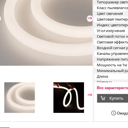
Типоразмер свет
Класс пылевлаг
Цвет свечения
⇐
⇒
Цветовая темпер
Индекс цветопер
Угол излучения
Световой поток 
Световая эффект
Входной сигнал 
Каналы управле
Напряжение пит
Мощность на 1м
Минимальный ра
Длина
Ширина
Высота
Все характерист
Форма (сечение)
⇐
⇒
Минимальный от
Ожида