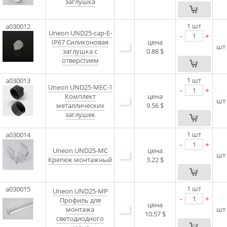
заглушка
1
шт
a030012
Uneon UND25-cap-E-
-
+
IP67 Силиконовая
цена
шт
заглушка с
0.88 $
отверстием
1
шт
a030013
Uneon UND25-MEC-1
-
+
Комплект
цена
шт
металлических
9.56 $
заглушек
1
шт
a030014
-
+
Uneon UND25-MC
цена
шт
Крепеж монтажный
3.22 $
1
шт
a030015
Uneon UND25-MP
-
+
Профиль для
цена
монтажа
шт
10.57 $
светодиодного