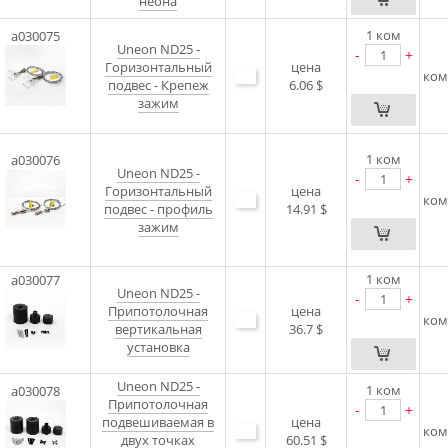
неона
1
ком
a030075
Uneon ND25 -
-
+
Горизонтальный
цена
ком
подвес - Крепеж
6.06 $
зажим
1
ком
a030076
Uneon ND25 -
-
+
Горизонтальный
цена
ком
подвес - профиль
14.91 $
зажим
1
ком
a030077
Uneon ND25 -
-
+
Припотолочная
цена
ком
вертикальная
36.7 $
установка
Uneon ND25 -
1
ком
a030078
Припотолочная
-
+
подвешиваемая в
цена
ком
двух точках
60.51 $