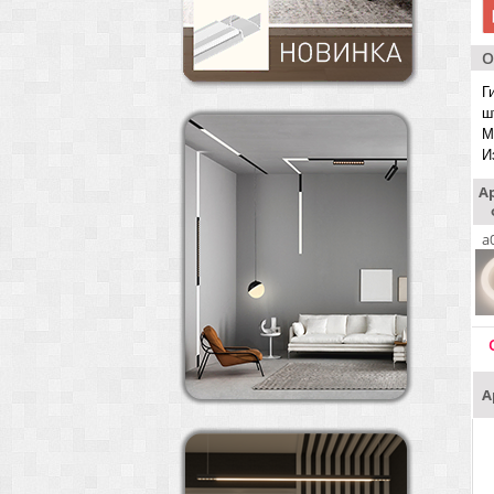
О
Г
ш
М
И
А
a
А