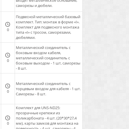
входят металлическое основание,
саморезы и дюбели.
Подвесной металлический базовый
комплект. Тип: монтаж в форме «I».
Комплект для подвесного монтажа
0
типа «I» с тросом, саморезами,
дюбелями.
Металлический соединитель с
боковым входом кабеля,
металлический соединитель с
0
боковым выходом - 1 шт, саморезы
- 8 шт.
Металлический соединитель с
торцевым входом для кабеля - 1 шт.
0
Саморезы - 8 шт.
Комплект для UNS-ND25:
прозрачные крепежи из
поликарбоната - 4 шт. (20*30*27,4
0
мм), карты замков для монтажа на
поверхность - 4 шт., саморезы - 4