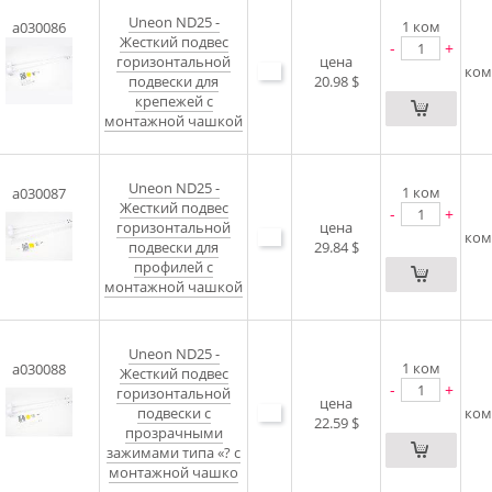
Uneon ND25 -
1
ком
a030086
Жесткий подвес
-
+
горизонтальной
цена
ком
подвески для
20.98 $
крепежей с
монтажной чашкой
Uneon ND25 -
1
ком
a030087
Жесткий подвес
-
+
горизонтальной
цена
ком
подвески для
29.84 $
профилей с
монтажной чашкой
Uneon ND25 -
1
ком
a030088
Жесткий подвес
-
+
горизонтальной
цена
подвески с
ком
22.59 $
прозрачными
зажимами типа «? с
монтажной чашко