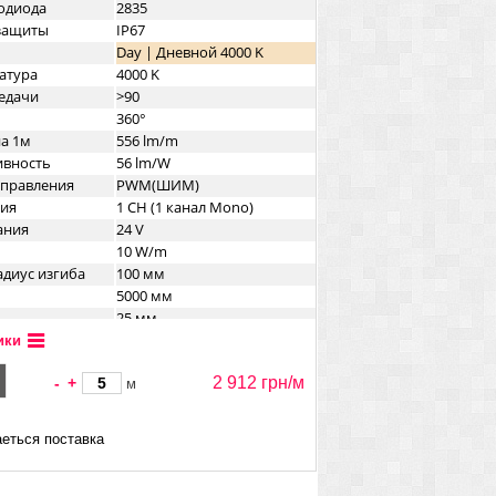
одиода
2835
озащиты
IP67
Day | Дневной 4000 K
атура
4000 K
едачи
>90
360°
на 1м
556 lm/m
ивность
56 lm/W
управления
PWM(ШИМ)
ния
1 CH (1 канал Mono)
ания
24 V
10 W/m
диус изгиба
100 мм
5000 мм
25 мм
25 мм
ики
Круглый
2 912 грн/
м
резок
-
+
50 мм
м
еться поставка