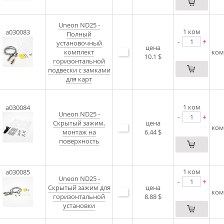
Uneon ND25 -
1
ком
a030083
Полный
-
+
установочный
цена
комплект
ком
10.1 $
горизонтальной
подвески с замками
для карт
1
ком
a030084
Uneon ND25 -
-
+
Скрытый зажим,
цена
ком
монтаж на
6.44 $
поверхность
1
ком
a030085
Uneon ND25 -
-
+
Скрытый зажим для
цена
ком
горизонтальной
8.88 $
установки