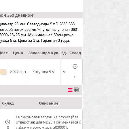
он 360 дневной"
ие диаметр 25 мм. Светодиоды SMD 2835 336
етовой поток 556 лм/м, угол излучения 360°.
 5000x25x25 мм. Минимальная 50мм резка.
шка 5 м. Цена за 1 м. Гарантия 3 года.
Цвет
Цена
Заказ норма уп.
Ед.
Склад
2 912 грн
Катушка 5 м
м
0
Склад
Описание
Силиконовая заглушка глухая (без
отверстия) для ND25. Применяется с
0
гибким неоном арт. a030001,