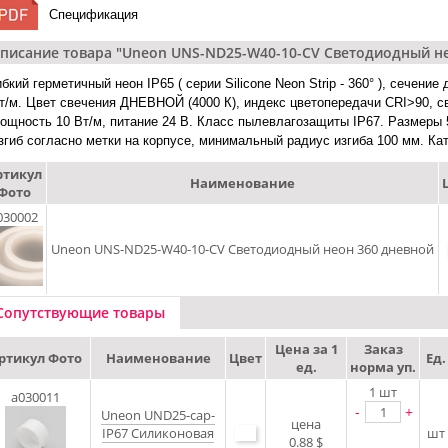
Спецификация
писание товара "Uneon UNS-ND25-W40-10-CV Светодиодный не
ибкий герметичный неон IP65 ( серии Silicone Neon Strip - 360° ), сечен
т/м. Цвет свечения ДНЕВНОЙ (4000 К), индекс цветопередачи CRI>90, св
ощность 10 Вт/м, питание 24 В. Класс пылевлагозащиты IP67. Размеры
згиб согласно метки на корпусе, минимальный радиус изгиба 100 мм. Кату
ртикул
Наименование
Фото
030002
Uneon UNS-ND25-W40-10-CV Светодиодный неон 360 дневной
Сопутствующие товары
Цена за 1
Заказ
ртикул Фото
Наименование
Цвет
Ед.
ед.
норма уп.
1
шт
a030011
-
+
Uneon UND25-cap-
цена
IP67 Силиконовая
шт
0.88 $