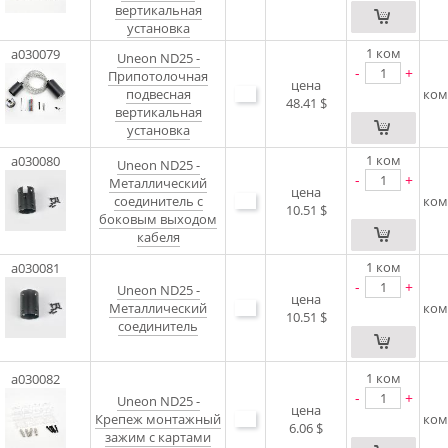
вертикальная
установка
1
ком
a030079
Uneon ND25 -
-
+
Припотолочная
цена
подвесная
ком
48.41 $
вертикальная
установка
1
ком
a030080
Uneon ND25 -
-
+
Металлический
цена
соединитель с
ком
10.51 $
боковым выходом
кабеля
1
ком
a030081
-
+
Uneon ND25 -
цена
Металлический
ком
10.51 $
соединитель
1
ком
a030082
-
+
Uneon ND25 -
цена
Крепеж монтажный
ком
6.06 $
зажим с картами