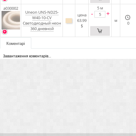
5
м
a030002
Uneon UNS-ND25-
-
+
цена
W40-10-CV
63.99
м
Светодиодный неон
0
$
360 дневной
Коментарі
Завантаження коментарів...