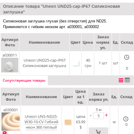
Описание товара "Uneon UND25-cap-IP67 Силиконовая
заглушка"
Силиконовая заглушка глухая (без отверстия) для ND25.
Применяется с гибким неоном арт. a030001, a030002
Заказ
Артикул
Наименование
Цвет
Цена
норма
Ед.
Склад
Фото
уп.
a030011
Uneon UND25-cap-IP67
40
1 шт
шт
Силиконовая заглушка
грн
0
Сопутствующие товары
Цена
Артикул
Заказ
Наименование
Цвет
за 1
Ед.
Склад
Фото
норма уп.
ед.
5
м
a030001
-
+
Uneon UNS-ND25-
цена
W30-10-CV Гибкий
63.99
м
0
неон 360 теплый
$