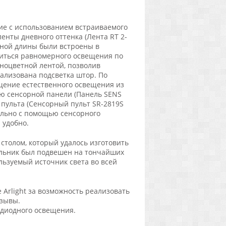
ие с использованием встраиваемого
енты дневного оттенка (Лента RT 2-
азной длины были встроены в
биться равномерного освещения по
ноцветной лентой, позволив
еализована подсветка штор. По
щение естественного освещения из
ью сенсорной панели (Панель SENS
 пульта (Сенсорный пульт SR-2819S
ельно с помощью сенсорного
 удобно.
столом, который удалось изготовить
льник был подвешен на тончайших
льзуемый источник света во всей
Arlight за возможность реализовать
тзывы.
тодиодного освещения.