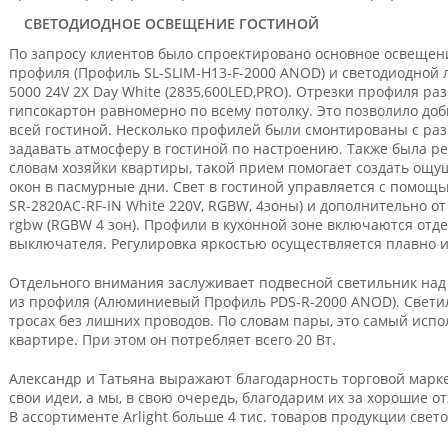
СВЕТОДИОДНОЕ ОСВЕЩЕНИЕ ГОСТИНОЙ
По запросу клиентов было спроектировано основное освещен
профиля (Профиль SL-SLIM-H13-F-2000 ANOD) и светодиодной л
5000 24V 2X Day White (2835,600LED,PRO). Отрезки профиля р
гипсокартон равномерно по всему потолку. Это позволило до
всей гостиной. Несколько профилей были смонтированы с раз
задавать атмосферу в гостиной по настроению. Также была р
словам хозяйки квартиры, такой прием помогает создать ощу
окон в пасмурные дни. Свет в гостиной управляется с помощ
SR-2820AC-RF-IN White 220V, RGBW, 4зоны) и дополнительно от
rgbw (RGBW 4 зон). Профили в кухонной зоне включаются отд
выключателя. Регулировка яркостью осуществляется плавно и
Отдельного внимания заслуживает подвесной светильник над 
из профиля (Алюминиевый Профиль PDS-R-2000 ANOD). Свети
тросах без лишних проводов. По словам пары, это самый испо
квартире. При этом он потребляет всего 20 Вт.
Александр и Татьяна выражают благодарность торговой марке 
свои идеи, а мы, в свою очередь, благодарим их за хорошие о
В ассортименте Arlight больше 4 тис. товаров продукции све