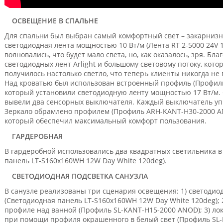
ОСВЕЩЕНИЕ В СПАЛЬНЕ
Для спальни был выбран самый комфортный свет – закарнизн
светодиодная лента мощностью 10 Вт/м (Лента RT 2-5000 24V 1.
волновались, что будет мало света, но, как оказалось, зря. Бл
светодиодных лент Arlight и большому световому потоку, кото
получилось настолько светло, что теперь клиенты никогда не 
Над кроватью был использован встроенный профиль (Профиль 
который установили светодиодную ленту мощностью 17 Вт/м.
вывели два сенсорных выключателя. Каждый выключатель упр
Зеркало обрамлено профилем (Профиль ARH-KANT-H30-2000 A
который обеспечил максимальный комфорт пользования.
ГАРДЕРОБНАЯ
В гардеробной использовались два квадратных светильника в
панель LT-S160x160WH 12W Day White 120deg).
СВЕТОДИОДНАЯ ПОДСВЕТКА САНУЗЛА
В санузле реализованы три сценария освещения: 1) светодио
(Светодиодная панель LT-S160x160WH 12W Day White 120deg); 
профиле над ванной (Профиль SL-KANT-H15-2000 ANOD); 3) ло
при помощи профиля окрашенного в белый свет (Профиль SL-