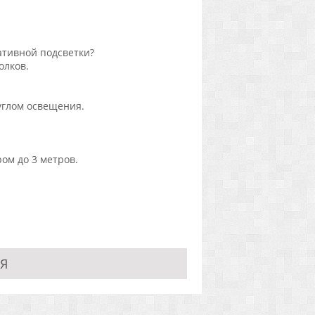
ативной подсветки?
олков.
углом освещения.
ом до 3 метров.
Я