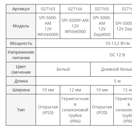
Артикул
027163
027164
027165
0271
SPI-5000-
SPI-5000-
SPI-5000P-AM
AM
AM
SPI-500
Модель
12V
12V
12V
12V Da
White6000
White6000
Day4000
Мощность
10-13,2 Вт/м
Напряжение
DC 12 В
питания
Цвет
Белый
Дневной белы
свечения
Длина
5 м
Ширина
10 мм
12 мм
10 мм
12 
Герметичная
Гермет
в
в
Открытая
Открытая
Тип
силиконовой
силико
(IP20)
(IP20)
трубке
труб
(IP66)
(IP6