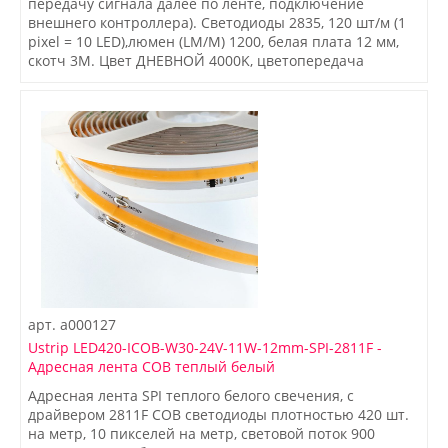
передачу сигнала далее по ленте, подключение
внешнего контроллера). Светодиоды 2835, 120 шт/м (1
pixel = 10 LED),люмен (LM/M) 1200, белая плата 12 мм,
скотч 3М. Цвет ДНЕВНОЙ 4000K, цветопередача
CRI>80, угол 120°. Питание 24 В, мощность 14,4 Вт/м (72
Вт на 5 м). Размеры 5000x12x4 мм. Мин. отрезок 100
мм, 12 светодиодов. Цена за 1 м.
арт.
a000127
Ustrip LED420-ICOB-W30-24V-11W-12mm-SPI-2811F -
Адресная лента COB теплый белый
Адресная лента SPI теплого белого свечения, с
драйвером 2811F COB светодиоды плотностью 420 шт.
на метр, 10 пикселей на метр, световой поток 900