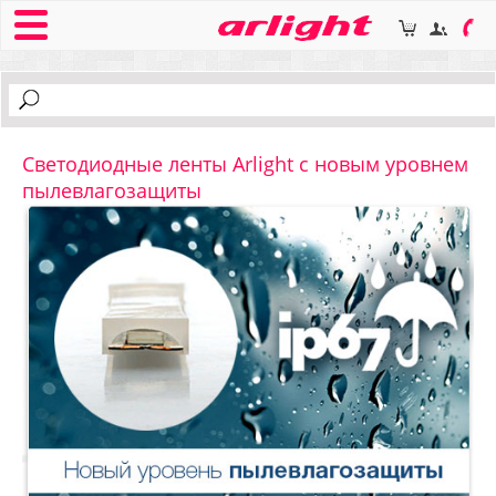
Светодиодные ленты Arlight с новым уровнем
пылевлагозащиты