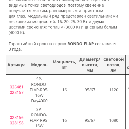
видимые точки светодиодов, поэтому свечение
получается мягким, равномерным и приятным
для глаз. Модельный ряд представлен светильниками
нескольких мощностей: 16, 20, 25, 30 Вт и двумя
цветами свечения: теплым (3000 К) и дневным белым
(4000 К).
Гарантийный срок на серию
RONDO-FLAP
составляет
3 года.
Диаметр/
Световой
Мощность,
Артикул
Модель
высота,
поток,
Вт
мм
лм
SP-
RONDO-
026481
FLAP-R95-
16
95/67
1120
028157
16W
Day4000
SP-
RONDO-
028156
FLAP-R95-
16
95/67
1080
028158
16W