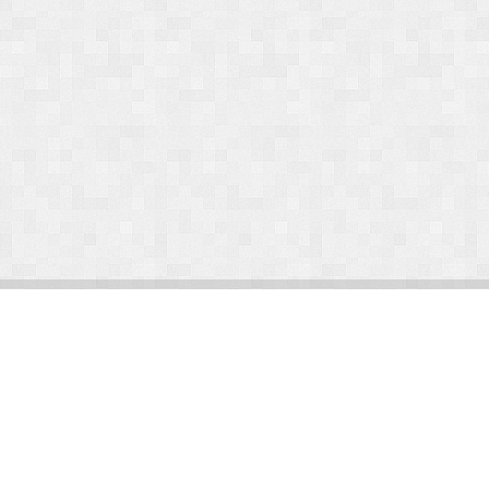
© Arlight 2026. Все права защищены.
Украина, Киев, ул. Николая Закревского, 101В | Курс 45,50 грн.
По вопросам сотрудничества:
kp@arlight-group.com
.