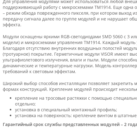
Для управления модулями может использоваться любой внешн
поддерживающий работу с микросхемами ТМ1914. Еще одна о
– режим обхода поврежденного пикселя, при котором выход из
передачу сигнала далее по группе модулей и не нарушает об
эффекта.
Модули оснащены яркими RGB-светодиодами SMD 5060 с 3 или
модели) и микросхемами управления ТМ1914. Каждый модуль 
Благодаря отсутствию внутренних воздушных полостей модул
(тротуарное) покрытие. Герметичные модули VISOR имеют вы
ультрафиолетового излучения, влаги и пыли. Модули способ
динамические и температурные нагрузки. Модель контроллер
требований к световым эффектам.
Широкий выбор способов инсталляции позволяет закрепить м
формах конструкций. Крепление модулей происходит несколь
крепление на тросовые растяжки с помощью специальны
отдельно;
установка в специальный монтажный профиль;
установка на поверхность: крепление винтом в штатны
Гарантийный срок службы представленных модулей – 2 года