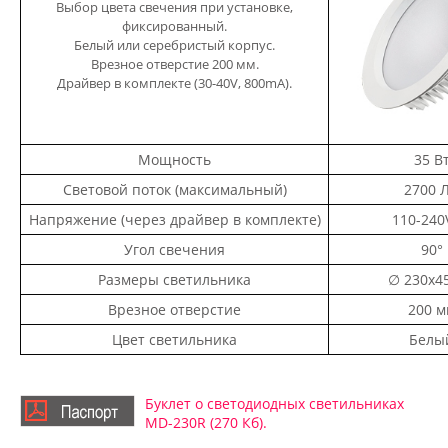
Выбор цвета свечения при установке,
фиксированный.
Белый или серебристый корпус.
Врезное отверстие 200 мм.
Драйвер в комплекте (30-40V, 800mA).
Мощность
35 В
Световой поток (максимальный)
2700 
Напряжение (через драйвер в комплекте)
110-240
Угол свечения
90°
Размеры светильника
∅ 230х4
Врезное отверстие
200 м
Цвет светильника
Белы
Буклет о светодиодных светильниках
MD-230R (270 Кб).