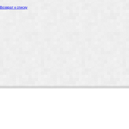
Возврат к списку
© Arlight 2026. Все права защищены.
Украина, Киев, ул. Николая Закревского, 101В | Курс 45,50 грн.
По вопросам сотрудничества:
kp@arlight-group.com
.