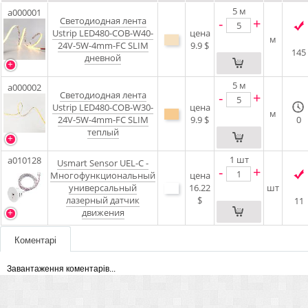
5
м
a000001
Светодиодная лента
-
+
Ustrip LED480-COB-W40-
цена
м
24V-5W-4mm-FC SLIM
9.9 $
145
дневной
5
м
a000002
Светодиодная лента
-
+
Ustrip LED480-COB-W30-
цена
м
24V-5W-4mm-FC SLIM
9.9 $
0
теплый
1
шт
a010128
Usmart Sensor UEL-C -
-
+
Многофункциональный
цена
универсальный
16.22
шт
лазерный датчик
$
11
движения
Коментарі
Завантаження коментарів...