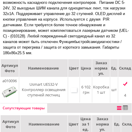
возможность каскадного подключения контролеров. Питание DC 5-
24V, 32 выходных ШИМ канала для одноцветных лент, ток нагрузки
32х1А. Поддерживает управление до 32 ступеней. OLED дисплей и
кнопки управления на корпусе. Используется с двумя PIR
датчиками. Если требуется более точное обнаружение и
позиционирование, может комплектоваться лазерным датчиком (UEL-
C) - (010128). Любой поврежденный светодиодный канал из 32
каналов может быть отключен.Функциябыстройсамодиагностики /
защита от перегрева / защита от короткого замыкания. Габариты
186х86х25.5 мм.
Заказ
Артикул
Наименование
Цвет
Цена
норма
Ед.
Склад
Фото
уп.
a010096
Usmart UES32-V
6 102
Коробка
Контроллер освещения
шт
грн
1 шт
ступеней лестниц
4
Сопутствующие товары
Цена
Заказ
Артикул
Наименование
Цвет
за 1
норма
Ед.
Скла
Фото
ед.
уп.