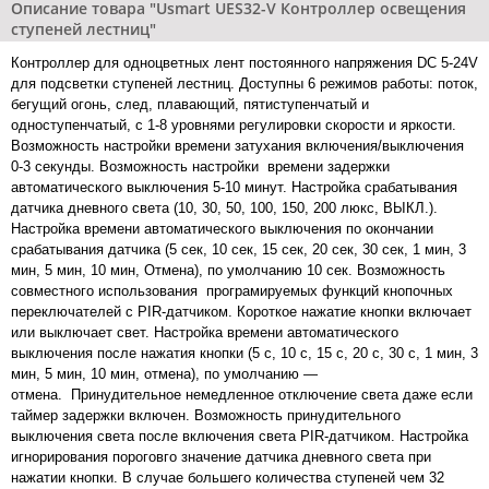
Описание товара "Usmart UES32-V Контроллер освещения
ступеней лестниц"
Контроллер для одноцветных лент постоянного напряжения DC 5-24V
для подсветки ступеней лестниц. Доступны 6 режимов работы: поток,
бегущий огонь, след, плавающий, пятиступенчатый и
одноступенчатый, с 1-8 уровнями регулировки скорости и яркости.
Возможность настройки времени затухания включения/выключения
0-3 секунды. Возможность настройки времени задержки
автоматического выключения 5-10 минут. Настройка срабатывания
датчика дневного света (10, 30, 50, 100, 150, 200 люкс, ВЫКЛ.).
Настройка времени автоматического выключения по окончании
срабатывания датчика (5 сек, 10 сек, 15 сек, 20 сек, 30 сек, 1 мин, 3
мин, 5 мин, 10 мин, Отмена), по умолчанию 10 сек. Возможность
совместного использования програмируемых функций кнопочных
переключателей с PIR-датчиком. Короткое нажатие кнопки включает
или выключает свет. Настройка времени автоматического
выключения после нажатия кнопки (5 с, 10 с, 15 с, 20 с, 30 с, 1 мин, 3
мин, 5 мин, 10 мин, отмена), по умолчанию —
отмена. Принудительное немедленное отключение света даже если
таймер задержки включен. Возможность принудительного
выключения света после включения света PIR-датчиком. Настройка
игнорирования пороговго значение датчика дневного света при
нажатии кнопки. В случае большего количества ступеней чем 32