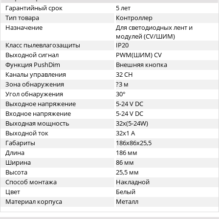
Гарантийный срок
5 лет
Тип товара
Контроллер
Назначение
Для светодиодных лент и
модулей (CV/ШИМ)
Класс пылевлагозащиты
IP20
Выходной сигнал
PWM(ШИМ) CV
Функция PushDim
Внешняя кнопка
Каналы управления
32 CH
Зона обнаружения
?3 м
Угол обнаружения
30°
Выходное напряжение
5-24 V DC
Входное напряжение
5-24 V DC
Выходная мощность
32х(5-24W)
Выходной ток
32х1 A
Габариты
186х86x25,5
Длина
186 мм
Ширина
86 мм
Высота
25,5 мм
Способ монтажа
Накладной
Цвет
Белый
Материал корпуса
Металл