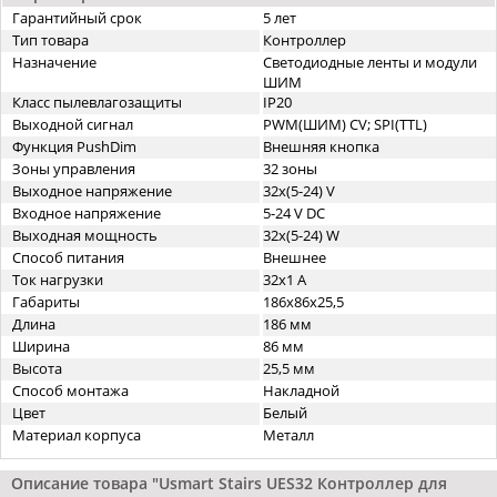
Гарантийный срок
5 лет
Тип товара
Контроллер
Назначение
Светодиодные ленты и модули
ШИМ
Класс пылевлагозащиты
IP20
Выходной сигнал
PWM(ШИМ) CV; SPI(TTL)
Функция PushDim
Внешняя кнопка
Зоны управления
32 зоны
Выходное напряжение
32x(5-24) V
Входное напряжение
5-24 V DC
Выходная мощность
32x(5-24) W
Способ питания
Внешнее
Ток нагрузки
32x1 A
Габариты
186х86х25,5
Длина
186 мм
Ширина
86 мм
Высота
25,5 мм
Способ монтажа
Накладной
Цвет
Белый
Материал корпуса
Металл
Описание товара "Usmart Stairs UES32 Контроллер для