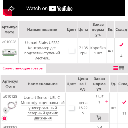
Заказ
Артикул
Наименование
Цвет
Цена
норма
Ед.
Склад
Фото
уп.
a010028
Usmart Stairs UES32
Контроллер для
7 135
Коробка
шт
подсветки ступений
грн
1 шт
4
лестниц
Сопутствующие товары
Цена
Заказ
Артикул
Наименование
Цвет
за 1
норма
Ед.
Скла
Фото
ед.
уп.
1
шт
a010128
Usmart Sensor UEL-C -
-
+
Многофункциональный
цена
универсальный
16.22
шт
лазерный датчик
$
11
движения
5
м
a000082