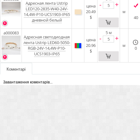
Адресная лента Ustrip
-
+
цена
LED120-2835-W40-24V-
20.49
м
14,4W-P10-UCS1903-IP65
$
40
дневной белый
5
м
a000083
Адресная светодиодная
-
+
цена
лента Ustrip LED60-5050-
20.96
м
RGB-24V-14,4W-P10-
0
$
UCS1903-IP65
Коментарі
Завантаження коментарів...