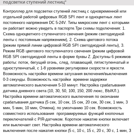
подсветки ступений лестниц"
Контроллер для подсветки ступеней лестниц с одновременной или
отдельной работой цифровых RGB SPI лент и одноцветных лент
постоянного напряжения DC 5-24V. Типы микросхем лент с которыми
он работает можно увидеть в паспорте.Три схемы подключения: 1.
Схема одноцветного ступенчатого свечения (режим светодиодной
ленты с постоянным напряжением), 2. Схема цветового потока
(режим прямой линии цифровой RGB SPI светодиодной ленты), 3.
Режим RGB цветового поступенчатого свечения (режим цифровой
RGB SPI светодиодной ленты в форме буквы Z. Доступны 6 режимов
работы: поток, бегущий огонь, след, плавающий, пятиступенчатый и
одноступенчатый, с 1-8 уровнями регулировки скорости и яркости.
Возможность настройки времени затухания включения/выключения
0-3 секунды. Возможность настройки времени задержки
автоматического выключения 5-10 минут. Настройка срабатывания
датчика дневного света (10, 30, 50, 100, 150, 200 люкс, ВЫКЛ.).
Настройка времени автоматического выключения по окончании
срабатывания датчика (5 сек, 10 сек, 15 сек, 20 сек, 30 сек, 1 мин, 3
мин, 5 мин, 10 мин, Отмена), по умолчанию 10 сек. Возможность
совместного использования програмируемых функций кнопочных
переключателей с PIR-датчиком. Короткое нажатие кнопки включает
или выключает свет. Настройка времени автоматического
выключения после нажатия кнопки (5 с, 10 с, 15 с, 20 с, 30 с, 1 мин, 3