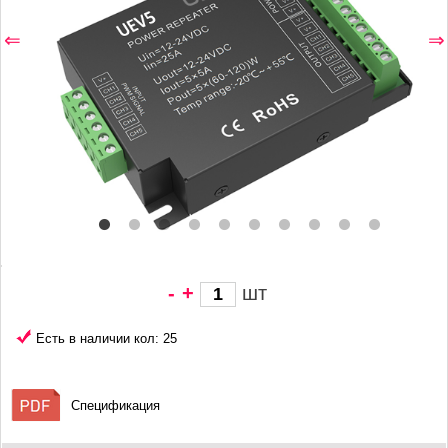
⇐
⇒
-
+
шт
2 389 грн/
шт
Есть в наличии кол: 25
Спецификация