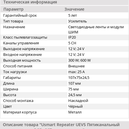
Техническая информация
Параметр
Значение
Гарантийный срок
5 лет
Тип товара
Усилитель
Назначение
Светодиодные ленты и модули
ШИМ
Класс пылевлагозащиты
IP20
Каналы управления
5 CH
Выходное напряжение
12 V; 24 V
Входное напряжение
12 V; 24 V
Выходная мощность
300 W; 600 W
Способ питания
Внешнее
Ток нагрузки
max: 25 A
Габариты
107х75х24,5
Длина
107 мм
Ширина
75 мм
Высота
24,5 мм
Способ монтажа
Накладной
Цвет
Чёрный
Материал корпуса
Металл
Описание товара "Usmart Repeater UEV5 Пятиканальный