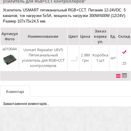
усилитель для RGB+CCT контроллеров"
Усилитель USMART пятиканальный RGB+CCT. Питание 12-24VDC. 5
каналов, ток нагрузки 5x5A, мощность нагрузки 300W/600W (12/24V).
Размер 107x75x24,5 мм.
Заказ
Артикул
Наименование
Цвет
Цена
норма
Ед.
Склад
Фото
уп.
a010044
Usmart Repeater UEV5
Пятиканальный
2 389
Коробка
шт
усилитель для RGB+CCT
грн
1 шт
25
контроллеров
Коментарі
Завантаження коментарів...