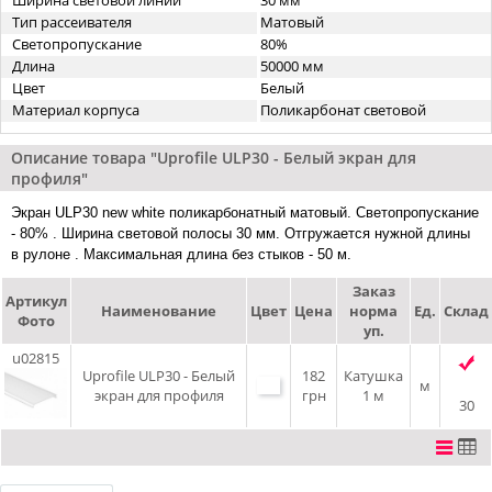
Ширина световой линии
30 мм
Тип рассеивателя
Матовый
Светопропускание
80%
Длина
50000 мм
Цвет
Белый
Материал корпуса
Поликарбонат световой
Описание товара "Uprofile ULP30 - Белый экран для
профиля"
Экран ULP30 new white поликарбонатный матовый. Светопропускание
- 80% . Ширина световой полосы 30 мм. Отгружается нужной длины
в рулоне . Максимальная длина без стыков - 50 м.
Заказ
Артикул
Наименование
Цвет
Цена
норма
Ед.
Склад
Фото
уп.
u02815
Uprofile ULP30 - Белый
182
Катушка
м
экран для профиля
грн
1 м
30