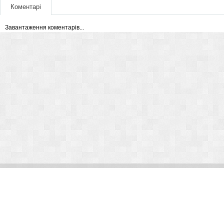
Коментарі
Завантаження коментарів...
© Arlight 2026. Все права защищены.
Украина, Киев, ул. Николая Закревского, 101В | Курс 45,50 грн.
По вопросам сотрудничества:
kp@arlight-group.com
.