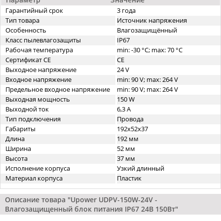
Гарантийный срок
3 года
Тип товара
Источник напряжения
Особенность
Влагозащищённый
Класс пылевлагозащиты
IP67
Рабочая температура
min: -30 °C; max: 70 °C
Сертификат CE
CE
Выходное напряжение
24 V
Входное напряжение
min: 90 V; max: 264 V
Предельное входное напряжение
min: 90 V; max: 264 V
Выходная мощность
150 W
Выходной ток
6,3 A
Тип подключения
Провода
Габариты
192x52x37
Длина
192 мм
Ширина
52 мм
Высота
37 мм
Исполнение корпуса
Узкий длинный
Материал корпуса
Пластик
Описание товара "Upower UDPV-150W-24V -
Влагозащищенный блок питания IP67 24В 150Вт"