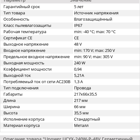
Гарантийный срок
5 лет
Тип товара
Источник напряжения
Особенность
Влагозащищённый
Класс пылевлагозащиты
IP67
Рабочая температура
min: -40 °C; max: 70 °C
Сертификат CE
CE
Выходное напряжение
48 V
Входное напряжение
min: 170 V; max: 250 V
Предельное входное напряжение
min: 90 V; max: 305 V
Выходная мощность
240 W
Коэффициент мощности
0,94
Выходной ток
5,21A
Потребляемый ток от сети AC230В
1,3 A
Тип подключения
Провода
Габариты
217x66x35,5
Длина
217 мм
Ширина
66 мм
Высота
35,5 мм
Исполнение корпуса
Стандартный
Материал корпуса
Металл
Описание товара "Upower UCYX-240W-P-48V Герметичный