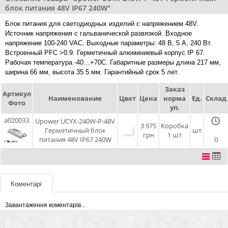
блок питания 48V IP67 240W"
Блок питания для светодиодных изделий с напряжением 48V.
Источник напряжения с гальванической развязкой. Входное
напряжение 100-240 VAC. Выходные параметры: 48 В, 5 А, 240 Вт.
Встроенный PFC >0.9. Герметичный алюминиевый корпус IP 67.
Рабочая температура -40…+70C. Габаритные размеры длина 217 мм,
ширина 66 мм, высота 35.5 мм. Гарантийный срок 5 лет.
Заказ
Артикул
Наименование
Цвет
Цена
норма
Ед.
Склад
Фото
уп.
a020033
Upower UCYX-240W-P-48V
3 975
Коробка
Герметичный блок
шт
грн
1 шт
питания 48V IP67 240W
0
Коментарі
Завантаження коментарів...