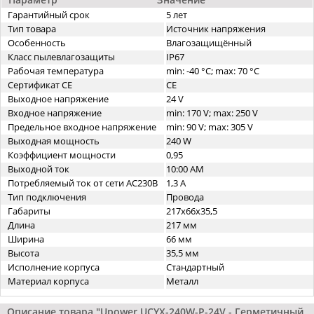
Гарантийный срок
5 лет
Тип товара
Источник напряжения
Особенность
Влагозащищённый
Класс пылевлагозащиты
IP67
Рабочая температура
min: -40 °C; max: 70 °C
Сертификат CE
CE
Выходное напряжение
24 V
Входное напряжение
min: 170 V; max: 250 V
Предельное входное напряжение
min: 90 V; max: 305 V
Выходная мощность
240 W
Коэффициент мощности
0,95
Выходной ток
10:00 AM
Потребляемый ток от сети AC230В
1,3 A
Тип подключения
Провода
Габариты
217x66x35,5
Длина
217 мм
Ширина
66 мм
Высота
35,5 мм
Исполнение корпуса
Стандартный
Материал корпуса
Металл
Описание товара "Upower UCYX-240W-P-24V - Герметичный