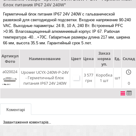
блок питания IP67 24V 240W"
Герметичный блок питания IP67 24V 240W с гальванической
развязкой для светодиодной подсветки. Входное напряжение 90-240
VAC. Выходные параметры: 24 В, 10 А, 240 Вт. Встроенный PFC
>0.95. Влагозащищенный алюминиевый корпус IP 67. Рабочая
температура -40…+70C. Габаритные размеры длина 217 мм, ширина
66 мм, высота 35.5 мм. Гарантийный срок 5 лет.
Заказ
Артикул
Наименование
Цвет
Цена
норма
Ед.
Склад
Фото
уп.
a020024
Upower UCYX-240W-P-24V
3 577
Коробка
- Герметичный блок
шт
грн
1 шт
питания IP67 24V 240W
0
Коментарі
Завантаження коментарів...