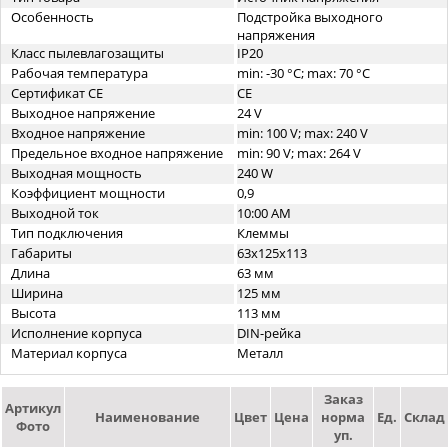
Особенность
Подстройка выходного
напряжения
Класс пылевлагозащиты
IP20
Рабочая температура
min: -30 °C; max: 70 °C
Сертификат CE
CE
Выходное напряжение
24 V
Входное напряжение
min: 100 V; max: 240 V
Предельное входное напряжение
min: 90 V; max: 264 V
Выходная мощность
240 W
Коэффициент мощности
0,9
Выходной ток
10:00 AM
Тип подключения
Клеммы
Габариты
63x125x113
Длина
63 мм
Ширина
125 мм
Высота
113 мм
Исполнение корпуса
DIN-рейка
Материал корпуса
Металл
Заказ
Артикул
Наименование
Цвет
Цена
норма
Ед.
Склад
Фото
уп.