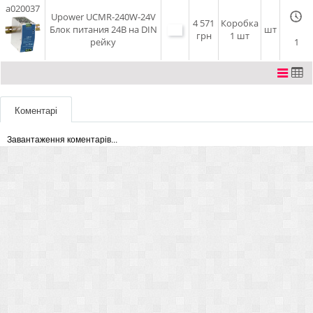
a020037
Upower UCMR-240W-24V
4 571
Коробка
Блок питания 24В на DIN
шт
грн
1 шт
рейку
1
Коментарі
Завантаження коментарів...