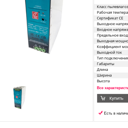
Класс пылевлаг
Рабочая темпера
Сертификат CE
Выходное напря
Входное напряж
Предельное вхо
Выходная мощно
Коэффициент мо
Выходной ток
Тип подключени
Габариты
Длина
Ширина
Высота
Исполнение кор
Все характерист
Материал корпус
Есть в наличи