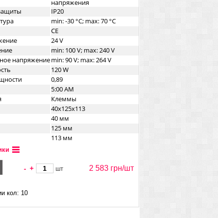
напряжения
озащиты
IP20
тура
min: -30 °C; max: 70 °C
CE
жение
24 V
ение
min: 100 V; max: 240 V
дное напряжение
min: 90 V; max: 264 V
сть
120 W
щности
0,89
5:00 AM
я
Клеммы
40x125x113
40 мм
125 мм
113 мм
пуса
DIN-рейка
ики
а
Металл
2 583 грн/
шт
-
+
шт
и кол: 10