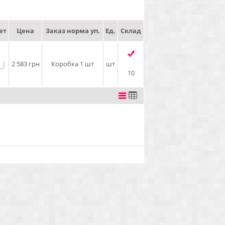
ет
Цена
Заказ норма уп.
Ед.
Склад
2 583 грн
Коробка 1 шт
шт
10