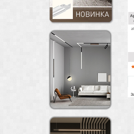
А
a
З