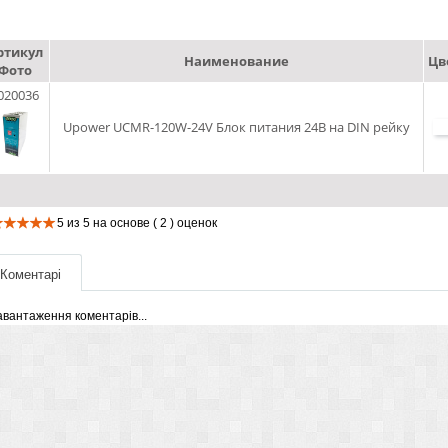
ртикул
Наименование
Цв
Фото
020036
Upower UCMR-120W-24V Блок питания 24В на DIN рейку
5
из
5
на основе
( 2 )
оценок
Коментарі
авантаження коментарів...