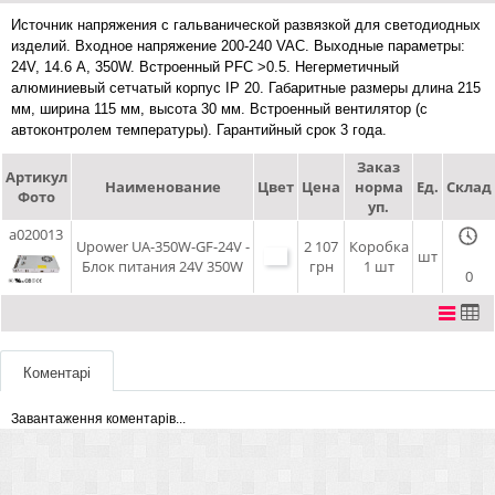
Источник напряжения с гальванической развязкой для светодиодных
изделий. Входное напряжение 200-240 VAC. Выходные параметры:
24V, 14.6 А, 350W. Встроенный PFC >0.5. Негерметичный
алюминиевый сетчатый корпус IP 20. Габаритные размеры длина 215
мм, ширина 115 мм, высота 30 мм. Встроенный вентилятор (с
автоконтролем температуры). Гарантийный срок 3 года.
Заказ
Артикул
Наименование
Цвет
Цена
норма
Ед.
Склад
Фото
уп.
a020013
Upower UA-350W-GF-24V -
2 107
Коробка
шт
Блок питания 24V 350W
грн
1 шт
0
Коментарі
Завантаження коментарів...