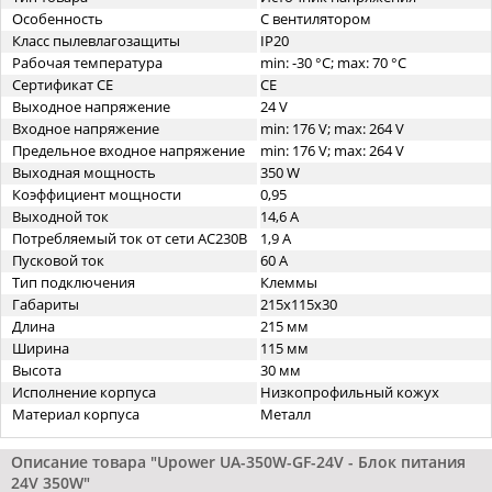
Особенность
С вентилятором
Класс пылевлагозащиты
IP20
Рабочая температура
min: -30 °C; max: 70 °C
Сертификат CE
CE
Выходное напряжение
24 V
Входное напряжение
min: 176 V; max: 264 V
Предельное входное напряжение
min: 176 V; max: 264 V
Выходная мощность
350 W
Коэффициент мощности
0,95
Выходной ток
14,6 A
Потребляемый ток от сети AC230В
1,9 A
Пусковой ток
60 A
Тип подключения
Клеммы
Габариты
215x115x30
Длина
215 мм
Ширина
115 мм
Высота
30 мм
Исполнение корпуса
Низкопрофильный кожух
Материал корпуса
Металл
Описание товара "Upower UA-350W-GF-24V - Блок питания
24V 350W"