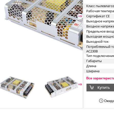
Класс пылевлаг
Рабочая темпера
⇐
⇒
Сертификат CE
Выходное напря
Входное напряж
Предельное вхо
Выходная мощно
Выходной ток
Потребляемый то
AC230В
Тип подключени
Габариты
Длина
Ширина
Высота
Все характерист
Исполнение кор
⇐
⇒
Материал корпус
Ожида