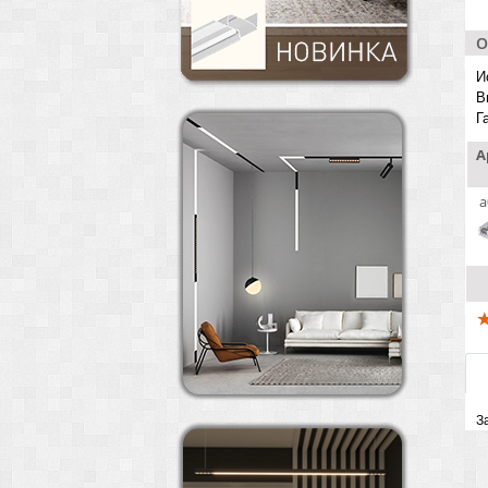
О
И
В
Г
А
a
З