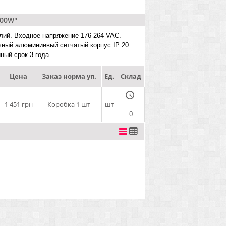
200W"
лий. Входное напряжение 176-264 VAC.
чный алюминиевый сетчатый корпус IP 20.
ный срок 3 года.
Цена
Заказ норма уп.
Ед.
Склад
1 451 грн
Коробка 1 шт
шт
0