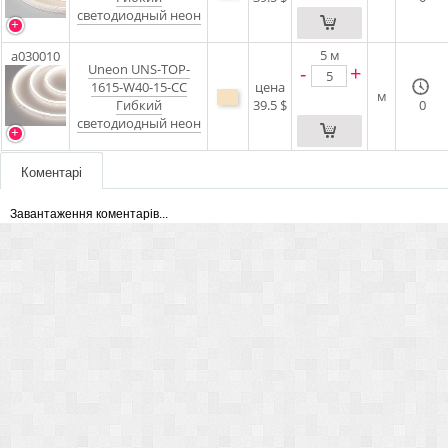
светодиодный неон
5
м
a030010
Uneon UNS-TOP-
-
+
1615-W40-15-CC
цена
м
Гибкий
39.5 $
0
светодиодный неон
Коментарі
Завантаження коментарів...