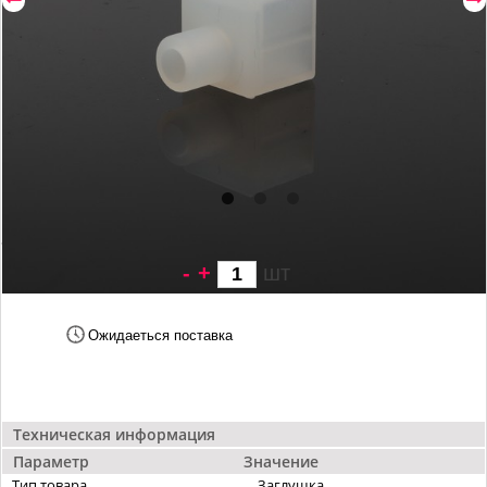
-
+
шт
34 грн/
шт
Ожидаеться поставка
Техническая информация
Параметр
Значение
Тип товара
Заглушка