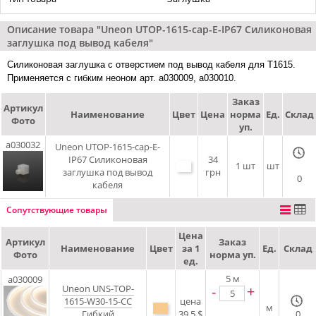
Описание товара "Uneon UTOP-1615-cap-E-IP67 Силиконовая
заглушка под вывод кабеля"
Силиконовая заглушка с отверстием под вывод кабеля для T1615.
Применяется с гибким неоном арт. a030009, a030010.
Заказ
Артикул
Наименование
Цвет
Цена
норма
Ед.
Склад
Фото
уп.
a030032
Uneon UTOP-1615-cap-E-
IP67 Силиконовая
34
1 шт
шт
заглушка под вывод
грн
0
кабеля
Сопутствующие товары
Цена
Артикул
Заказ
Наименование
Цвет
за 1
Ед.
Склад
Фото
норма уп.
ед.
5
м
a030009
Uneon UNS-TOP-
-
+
1615-W30-15-CC
цена
м
Гибкий
39.5 $
0