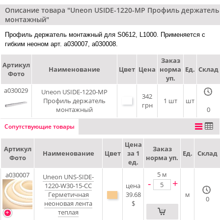
Описание товара "Uneon USIDE-1220-MP Профиль держатель
монтажный"
Профиль держатель монтажный для S0612, L1000. Применяется с
гибким неоном арт. a030007, a030008.
Заказ
Артикул
Наименование
Цвет
Цена
норма
Ед.
Склад
Фото
уп.
a030029
Uneon USIDE-1220-MP
342
Профиль держатель
1 шт
шт
грн
монтажный
0
Сопутствующие товары
Цена
Артикул
Заказ
Наименование
Цвет
за 1
Ед.
Склад
Фото
норма уп.
ед.
5
м
a030007
Uneon UNS-SIDE-
-
+
1220-W30-15-CC
цена
Герметичная
39.68
м
0
неоновая лента
$
теплая