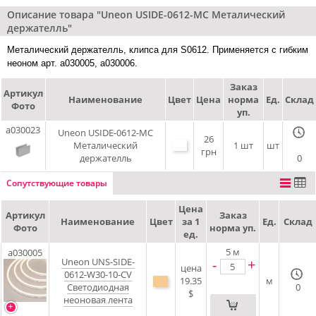
Описание товара "Uneon USIDE-0612-MC Металический
держателль"
Металический держателль, клипса для S0612. Применяется с гибким
неоном арт. a030005, a030006.
Заказ
Артикул
Наименование
Цвет
Цена
норма
Ед.
Склад
Фото
уп.
a030023
Uneon USIDE-0612-MC
26
Металический
1 шт
шт
грн
держателль
0
Сопутствующие товары
Цена
Артикул
Заказ
Наименование
Цвет
за 1
Ед.
Склад
Фото
норма уп.
ед.
5
м
a030005
Uneon UNS-SIDE-
-
+
цена
0612-W30-10-CV
19.35
м
Светодиодная
0
$
неоновая лента