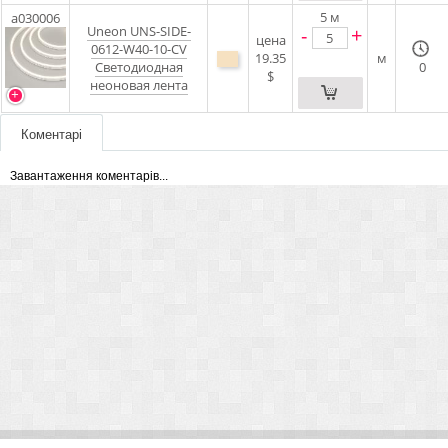
5
м
a030006
Uneon UNS-SIDE-
-
+
цена
0612-W40-10-CV
19.35
м
Светодиодная
0
$
неоновая лента
Коментарі
Завантаження коментарів...