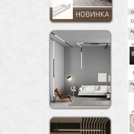
О
С
А
a
А
a