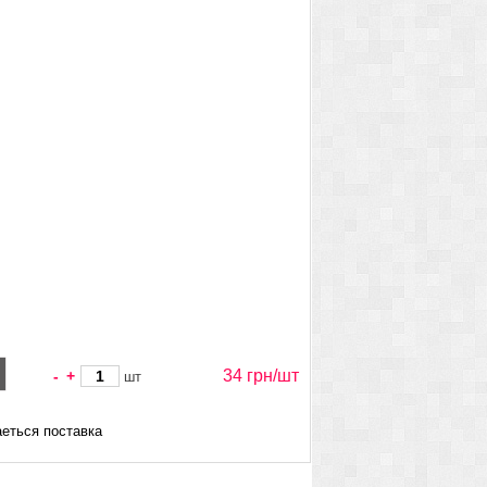
34 грн/
шт
-
+
шт
еться поставка