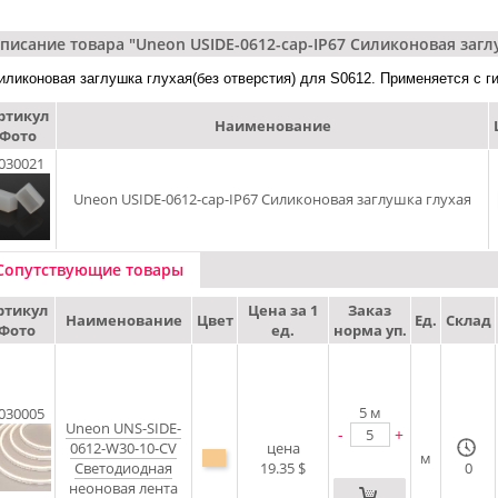
писание товара "Uneon USIDE-0612-cap-IP67 Силиконовая загл
иликоновая заглушка глухая(без отверстия) для S0612. Применяется с ги
ртикул
Наименование
Фото
030021
Uneon USIDE-0612-cap-IP67 Силиконовая заглушка глухая
Сопутствующие товары
ртикул
Цена за 1
Заказ
Наименование
Цвет
Ед.
Склад
Фото
ед.
норма уп.
5
м
030005
Uneon UNS-SIDE-
-
+
0612-W30-10-CV
цена
м
Светодиодная
19.35 $
0
неоновая лента