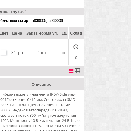
ушка глухая"
бким неоном арт. a030005, a030006.
Цвет
Цена
Заказ норма уп.
Ед.
Склад
34 грн
1 шт
шт
0
Описание
Гибкая герметичная лента IP67 (Side view
0612), сечение 6*12 мм. Светодиоды SMD
2835 120 шт/м. Цвет свечения ТЕПЛЫЙ
3000К, индекс цветопередачи CRI>80,
световой поток 360 лм/м, угол излучения
120°. Мощность 10 Вт/м, питание 24 В. Класс
пылевлагозащиты IP67. Размеры 5000*6*12