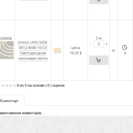
5
м
030006
Uneon UNS-SIDE-
-
+
0612-W40-10-CV
цена
м
Светодиодная
19.35 $
0
неоновая лента
0
из
5
на основе
( 0 )
оценок
Коментарі
авантаження коментарів...