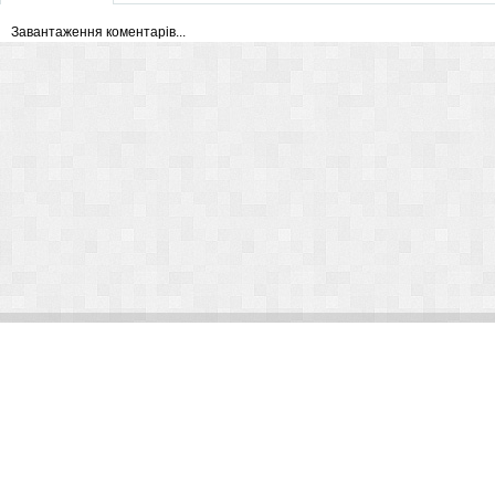
Завантаження коментарів...
© Arlight 2026. Все права защищены.
Украина, Киев, ул. Николая Закревского, 101В | Курс 45,50 грн.
По вопросам сотрудничества:
kp@arlight-group.com
.