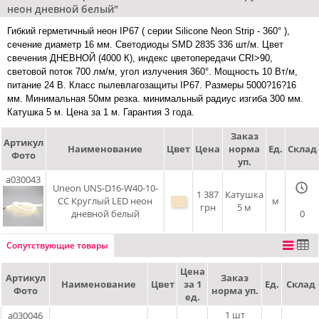
неон дневной белый"
Гибкий герметичный неон IP67 ( серии Silicone Neon Strip - 360° ),
сечение диаметр 16 мм. Светодиоды SMD 2835 336 шт/м. Цвет
свечения ДНЕВНОЙ (4000 К), индекс цветопередачи CRI>90,
световой поток 700 лм/м, угол излучения 360°. Мощность 10 Вт/м,
питание 24 В. Класс пылевлагозащиты IP67. Размеры 5000?16?16
мм. Минимальная 50мм резка. минимальный радиус изгиба 300 мм.
Катушка 5 м. Цена за 1 м. Гарантия 3 года.
Заказ
Артикул
Наименование
Цвет
Цена
норма
Ед.
Склад
Фото
уп.
a030043
Uneon UNS-D16-W40-10-
1 387
Катушка
CC Круглый LED неон
м
грн
5 м
дневной белый
0
Сопутствующие товары
Цена
Артикул
Заказ
Наименование
Цвет
за 1
Ед.
Склад
Фото
норма уп.
ед.
1
шт
a030046