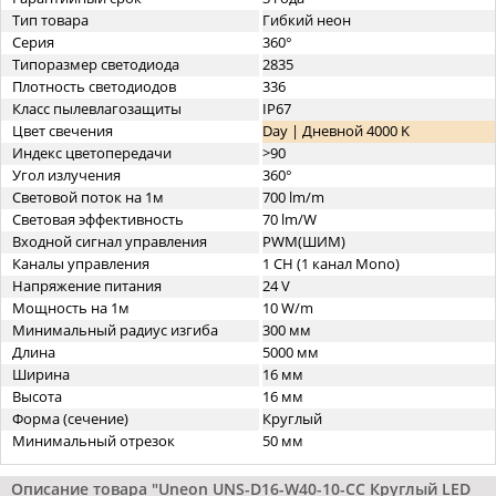
Тип товара
Гибкий неон
Серия
360°
Типоразмер светодиода
2835
Плотность светодиодов
336
Класс пылевлагозащиты
IP67
Цвет свечения
Day | Дневной 4000 K
Индекс цветопередачи
>90
Угол излучения
360°
Световой поток на 1м
700 lm/m
Световая эффективность
70 lm/W
Входной сигнал управления
PWM(ШИМ)
Каналы управления
1 CH (1 канал Mono)
Напряжение питания
24 V
Мощность на 1м
10 W/m
Минимальный радиус изгиба
300 мм
Длина
5000 мм
Ширина
16 мм
Высота
16 мм
Форма (сечение)
Круглый
Минимальный отрезок
50 мм
Описание товара "Uneon UNS-D16-W40-10-CC Круглый LED