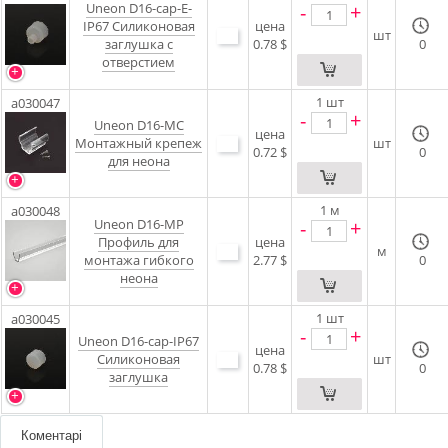
Uneon D16-cap-E-
-
+
IP67 Силиконовая
цена
шт
заглушка с
0.78 $
0
отверстием
1
шт
a030047
-
+
Uneon D16-MC
цена
Монтажный крепеж
шт
0.72 $
0
для неона
1
м
a030048
Uneon D16-MP
-
+
Профиль для
цена
м
монтажа гибкого
2.77 $
0
неона
1
шт
a030045
-
+
Uneon D16-cap-IP67
цена
Силиконовая
шт
0.78 $
0
заглушка
Коментарі