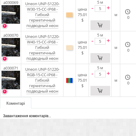
5
м
a030069
Uneon UNP-S1220-
-
+
W30-15-CC-IP68 -
цена
Гибкий
75.01
м
0
герметичный
$
подводный неон
5
м
a030070
Uneon UNP-S1220-
-
+
W40-15-CC-IP68 -
цена
Гибкий
75.01
м
0
герметичный
$
подводный неон
5
м
a030071
Uneon UNP-S1220-
-
+
RGB-15-CC-IP68 -
цена
Гибкий
75.01
м
0
герметичный
$
подводный неон
Коментарі
Завантаження коментарів...