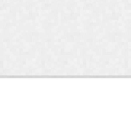
© Arlight 2026. Все права защищены.
Украина, Киев, ул. Николая Закревского, 101В | Курс 45,50 грн.
По вопросам сотрудничества:
kp@arlight-group.com
.