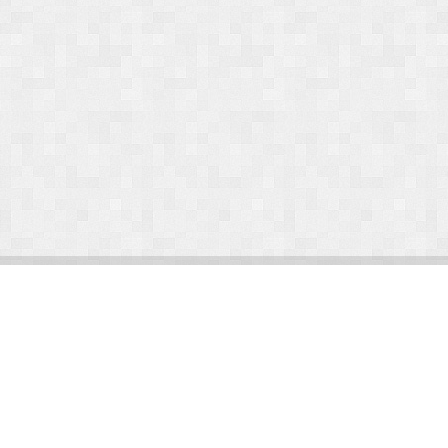
© Arlight 2026. Все права защищены.
Украина, Киев, ул. Николая Закревского, 101В | Курс 45,50 грн.
По вопросам сотрудничества:
kp@arlight-group.com
.