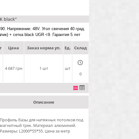
 black"
0. Напряжение: 48V. Угол свечения 40 град.
лик) + сетка black UGR <9. Гарантия 5 лет
т
Цена
Заказ норма уп.
Ед.
Склад
4 687 грн
1 шт
шт
0
Описание
Профиль базы для натяжных потолков под
магнитный трек. Материал: алюминий.
Размеры: L2000*55*55. Цена за метр