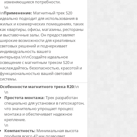
изменяющиеся потребности.
\n
\n
Применение:
Магнитный трек S20
идеально подходит для использования в
жилых и коммерческих помещениях, таких
как квартиры, офисы, магазины, рестораны
и выставочные залы. Он предоставляет
широкие возможности для креативных
световых решений и подчеркивает
индивидуальность вашего
интерьера.\n\nСоздайте идеальное
освещение с магнитным треком S20 и
наслаждайтесь безопасностью, красотой и
функциональностью вашей световой
системы.
Особенности магнитного трека R20:
\n
\n
Простота монтажа:
Трек разработан
специально для установки в гипсокартон,
что значительно упрощает процесс
монтажа и обеспечивает надежное
крепление.
\n
Компактность:
Минимальная высота
профиля всего 47 мм позволяет