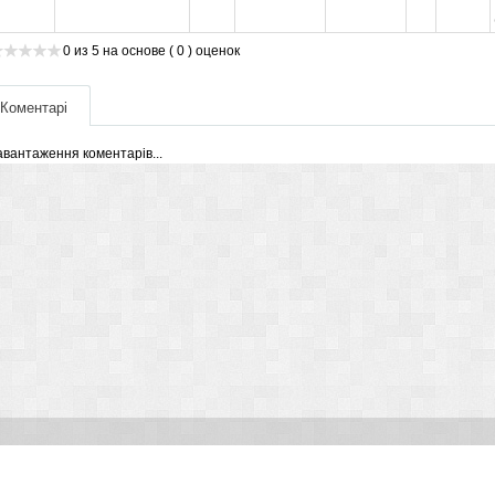
0
из
5
на основе
( 0 )
оценок
Коментарі
авантаження коментарів...