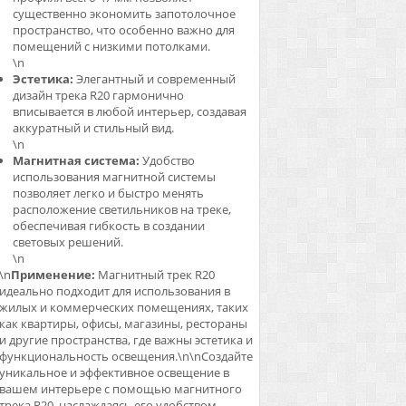
существенно экономить запотолочное
пространство, что особенно важно для
помещений с низкими потолками.
\n
Эстетика:
Элегантный и современный
дизайн трека R20 гармонично
вписывается в любой интерьер, создавая
аккуратный и стильный вид.
\n
Магнитная система:
Удобство
использования магнитной системы
позволяет легко и быстро менять
расположение светильников на треке,
обеспечивая гибкость в создании
световых решений.
\n
\n
Применение:
Магнитный трек R20
идеально подходит для использования в
жилых и коммерческих помещениях, таких
как квартиры, офисы, магазины, рестораны
и другие пространства, где важны эстетика и
функциональность освещения.\n\nСоздайте
уникальное и эффективное освещение в
вашем интерьере с помощью магнитного
трека R20, наслаждаясь его удобством,