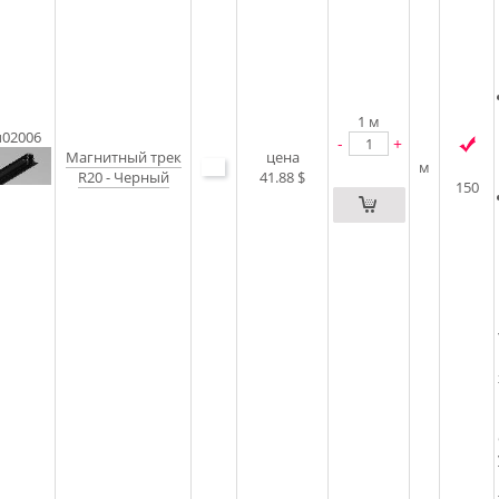
1
м
u02006
-
+
Магнитный трек
цена
м
R20 - Черный
41.88 $
150