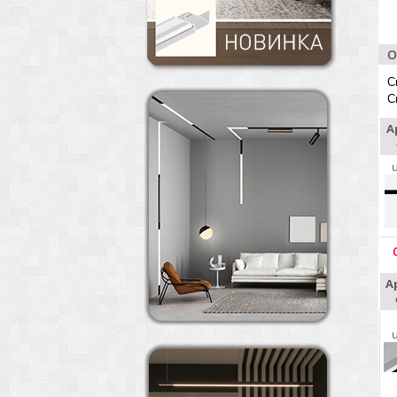
О
С
С
А
А