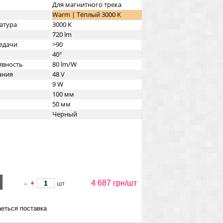
Для магнитного трека
Warm | Тёплый 3000 K
атура
3000 K
720 lm
едачи
>90
40°
ивность
80 lm/W
ания
48 V
9 W
100 мм
50 мм
Черный
4 687 грн/
шт
-
+
шт
еться поставка