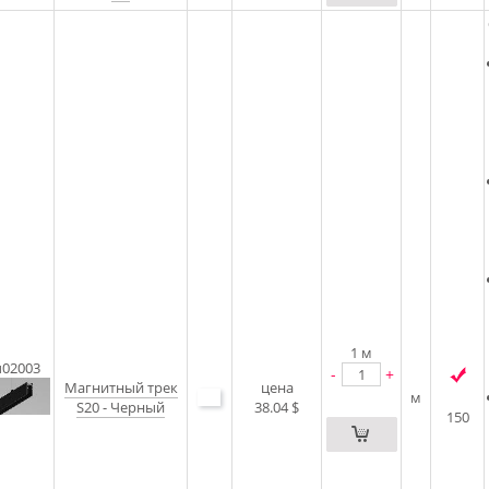
1
м
u02003
-
+
Магнитный трек
цена
м
S20 - Черный
38.04 $
150