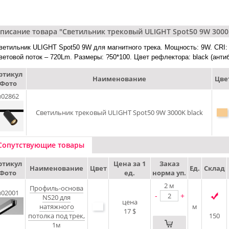
писание товара "Светильник трековый ULIGHT Spot50 9W 3000K
ветильник ULIGHT Spot50 9W для магнитного трека. Мощность: 9W. CRI: 9
ветовой поток – 720Lm. Размеры: ?50*100. Цвет рефлектора: black (антиб
ртикул
Наименование
Цве
Фото
u02862
Светильник трековый ULIGHT Spot50 9W 3000K black
Сопутствующие товары
ртикул
Цена за 1
Заказ
Наименование
Цвет
Ед.
Склад
Фото
ед.
норма уп.
2
м
Профиль-основа
u02001
-
+
NS20 для
цена
натяжного
м
17 $
потолка под трек,
150
1м