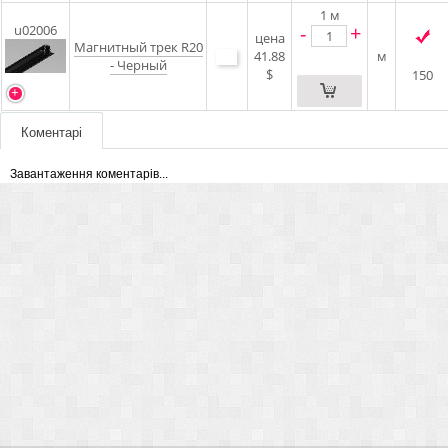
1
м
-
+
u02006
цена
Магнитный трек R20
41.88
м
- Черный
$
150
Коментарі
Завантаження коментарів...