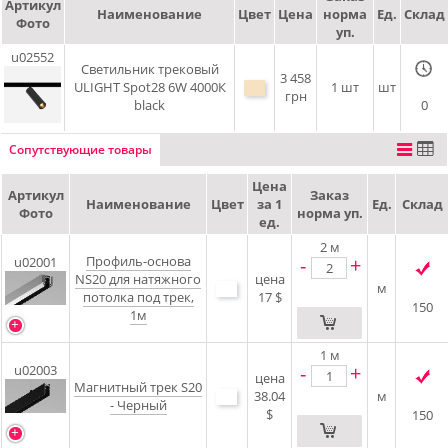
Артикул
Наименование
Цвет
Цена
норма
Ед.
Склад
Фото
уп.
u02552
Светильник трековый
3 458
ULIGHT Spot28 6W 4000К
1 шт
шт
грн
black
0
Сопутствующие товары
Цена
Артикул
Заказ
Наименование
Цвет
за 1
Ед.
Склад
Фото
норма уп.
ед.
2
м
Профиль-основа
-
+
u02001
NS20 для натяжного
цена
м
потолка под трек,
17 $
150
1м
1
м
-
+
u02003
цена
Магнитный трек S20
38.04
м
- Черный
$
150