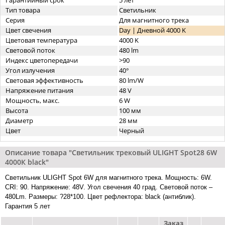
Гарантийный срок
5 лет
Тип товара
Светильник
Серия
Для магнитного трека
Цвет свечения
Day | Дневной 4000 K
Цветовая температура
4000 K
Световой поток
480 lm
Индекс цветопередачи
>90
Угол излучения
40°
Световая эффективность
80 lm/W
Напряжение питания
48 V
Мощность, макс.
6 W
Высота
100 мм
Диаметр
28 мм
Цвет
Черный
Описание товара "Светильник трековый ULIGHT Spot28 6W
4000К black"
Светильник ULIGHT Spot 6W для магнитного трека. Мощность: 6W.
CRI: 90. Напряжение: 48V. Угол свечения 40 град. Световой поток –
480Lm. Размеры: ?28*100. Цвет рефлектора: black (антиблик).
Гарантия 5 лет
Заказ