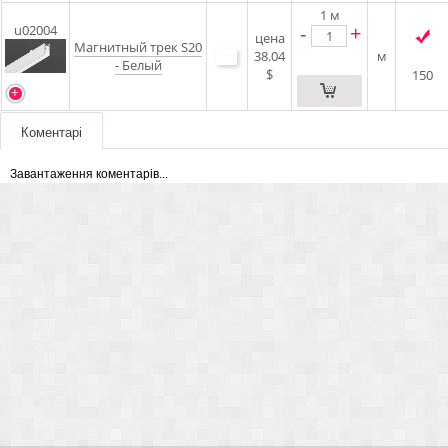
1
м
-
+
u02004
цена
Магнитный трек S20
38.04
м
- Белый
$
150
Коментарі
Завантаження коментарів...