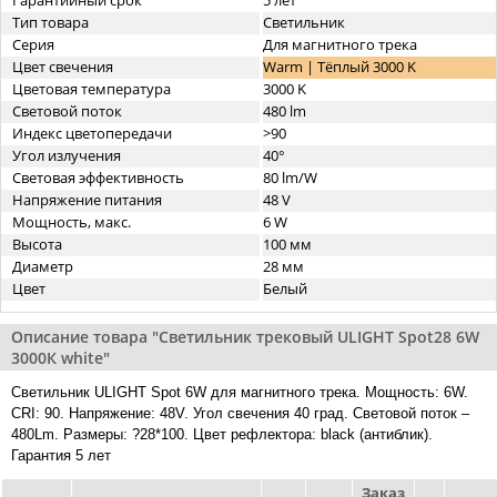
Гарантийный срок
5 лет
Тип товара
Светильник
Серия
Для магнитного трека
Цвет свечения
Warm | Тёплый 3000 K
Цветовая температура
3000 K
Световой поток
480 lm
Индекс цветопередачи
>90
Угол излучения
40°
Световая эффективность
80 lm/W
Напряжение питания
48 V
Мощность, макс.
6 W
Высота
100 мм
Диаметр
28 мм
Цвет
Белый
Описание товара "Светильник трековый ULIGHT Spot28 6W
3000К white"
Светильник ULIGHT Spot 6W для магнитного трека. Мощность: 6W.
CRI: 90. Напряжение: 48V. Угол свечения 40 град. Световой поток –
480Lm. Размеры: ?28*100. Цвет рефлектора: black (антиблик).
Гарантия 5 лет
Заказ