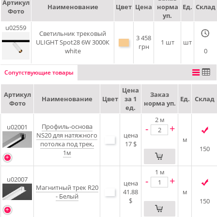
Артикул
Наименование
Цвет
Цена
норма
Ед.
Склад
Фото
уп.
u02559
Светильник трековый
3 458
ULIGHT Spot28 6W 3000К
1 шт
шт
грн
white
0
Сопутствующие товары
Цена
Артикул
Заказ
Наименование
Цвет
за 1
Ед.
Склад
Фото
норма уп.
ед.
2
м
Профиль-основа
-
+
u02001
NS20 для натяжного
цена
м
потолка под трек,
17 $
150
1м
1
м
-
+
u02007
цена
Магнитный трек R20
41.88
м
- Белый
$
150