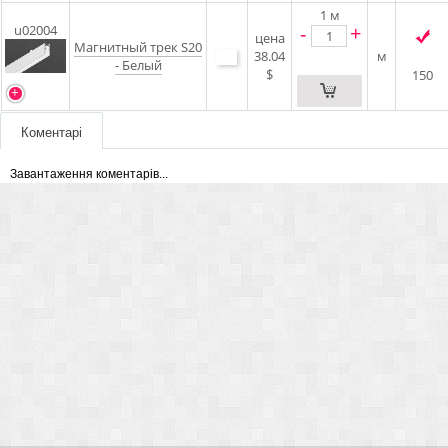
1
м
-
+
u02004
цена
Магнитный трек S20
38.04
м
- Белый
$
150
Коментарі
Завантаження коментарів...