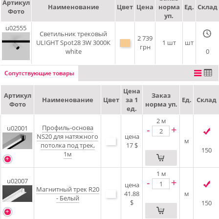
Артикул
Наименование
Цвет
Цена
норма
Ед.
Склад
Фото
уп.
u02555
Светильник трековый
2 739
ULIGHT Spot28 3W 3000К
1 шт
шт
грн
white
0
Сопутствующие товары
Цена
Артикул
Заказ
Наименование
Цвет
за 1
Ед.
Склад
Фото
норма уп.
ед.
2
м
Профиль-основа
-
+
u02001
NS20 для натяжного
цена
м
потолка под трек,
17 $
150
1м
1
м
-
+
u02007
цена
Магнитный трек R20
41.88
м
- Белый
$
150