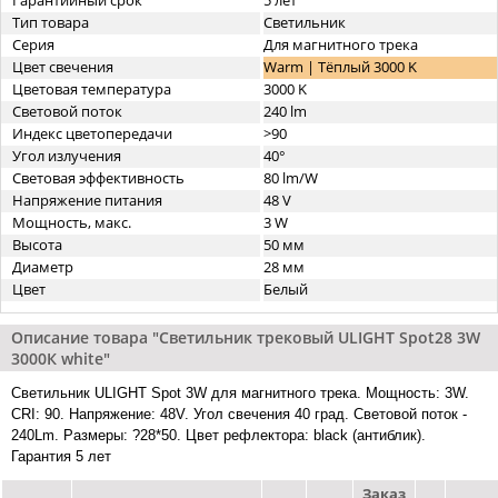
Гарантийный срок
5 лет
Тип товара
Светильник
Серия
Для магнитного трека
Цвет свечения
Warm | Тёплый 3000 K
Цветовая температура
3000 K
Световой поток
240 lm
Индекс цветопередачи
>90
Угол излучения
40°
Световая эффективность
80 lm/W
Напряжение питания
48 V
Мощность, макс.
3 W
Высота
50 мм
Диаметр
28 мм
Цвет
Белый
Описание товара "Светильник трековый ULIGHT Spot28 3W
3000К white"
Светильник ULIGHT Spot 3W для магнитного трека. Мощность: 3W.
CRI: 90. Напряжение: 48V. Угол свечения 40 град. Световой поток -
240Lm. Размеры: ?28*50. Цвет рефлектора: black (антиблик).
Гарантия 5 лет
Заказ