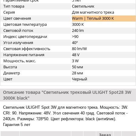
Гарантийный срок
5 лет
Тип товара
Светильник
Серия
Для магнитного трека
Цвет свечения
Warm | Тёплый 3000 K
Цветовая температура
3000 K
Световой поток
240 lm
Индекс цветопередачи
>90
Угол излучения
40°
Световая эффективность
80 lm/W
Напряжение питания
48 V
Мощность, макс.
3 W
Высота
50 мм
Диаметр
28 мм
Цвет
Черный
Описание товара "Светильник трековый ULIGHT Spot28 3W
3000К black"
Светильник ULIGHT Spot 3W для магнитного трека. Мощность: 3W.
CRI: 90. Напряжение: 48V. Угол свечения 40 град. Световой поток -
240Lm. Размеры: ?28*50. Цвет рефлектора: black (антиблик).
Гарантия 5 лет
Заказ