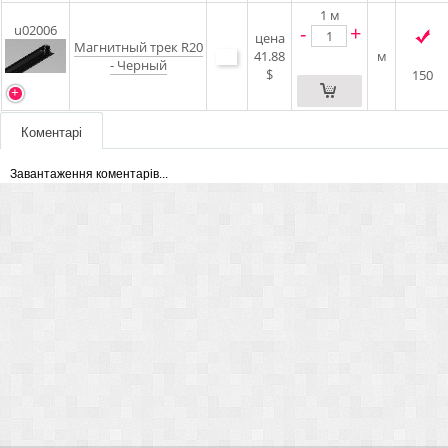
1
м
-
+
u02006
цена
Магнитный трек R20
41.88
м
- Черный
$
150
Коментарі
Завантаження коментарів...