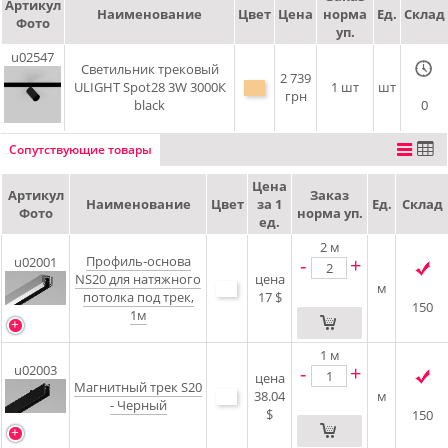
Артикул
Наименование
Цвет
Цена
норма
Ед.
Склад
Фото
уп.
u02547
Светильник трековый
2 739
ULIGHT Spot28 3W 3000К
1 шт
шт
грн
black
0
Сопутствующие товары
Цена
Артикул
Заказ
Наименование
Цвет
за 1
Ед.
Склад
Фото
норма уп.
ед.
2
м
Профиль-основа
-
+
u02001
NS20 для натяжного
цена
м
потолка под трек,
17 $
150
1м
1
м
-
+
u02003
цена
Магнитный трек S20
38.04
м
- Черный
$
150