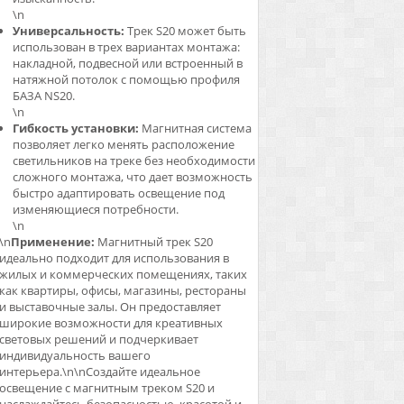
\n
Универсальность:
Трек S20 может быть
использован в трех вариантах монтажа:
накладной, подвесной или встроенный в
натяжной потолок с помощью профиля
БАЗА NS20.
\n
Гибкость установки:
Магнитная система
позволяет легко менять расположение
светильников на треке без необходимости
сложного монтажа, что дает возможность
быстро адаптировать освещение под
изменяющиеся потребности.
\n
\n
Применение:
Магнитный трек S20
идеально подходит для использования в
жилых и коммерческих помещениях, таких
как квартиры, офисы, магазины, рестораны
и выставочные залы. Он предоставляет
широкие возможности для креативных
световых решений и подчеркивает
индивидуальность вашего
интерьера.\n\nСоздайте идеальное
освещение с магнитным треком S20 и