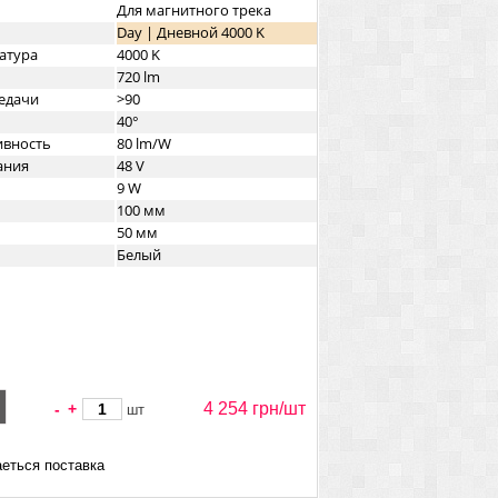
Для магнитного трека
Day | Дневной 4000 K
атура
4000 K
720 lm
едачи
>90
40°
ивность
80 lm/W
ания
48 V
9 W
100 мм
50 мм
Белый
4 254 грн/
шт
-
+
шт
еться поставка