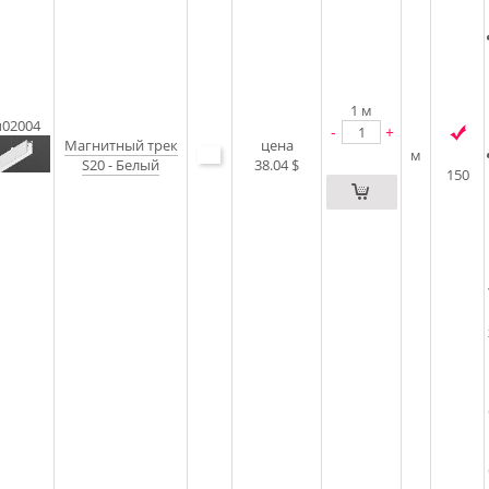
1
м
u02004
-
+
Магнитный трек
цена
м
S20 - Белый
38.04 $
150