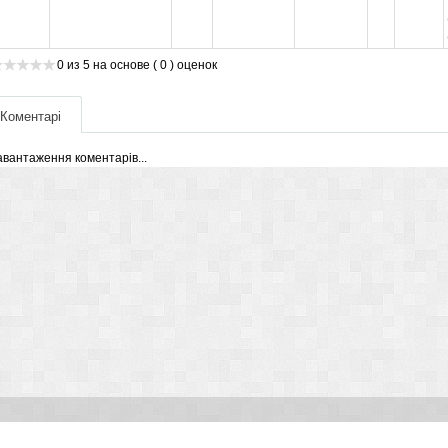
0
из
5
на основе
( 0 )
оценок
Коментарі
авантаження коментарів...