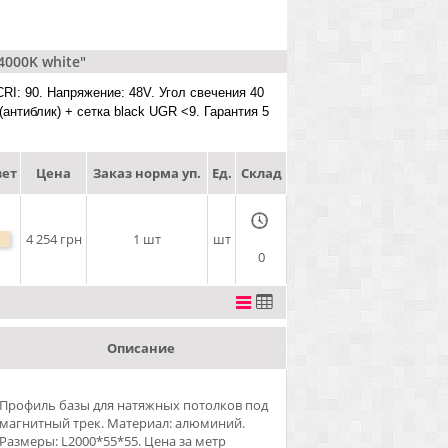
4000K white"
RI: 90. Напряжение: 48V. Угол свечения 40
(антиблик) + сетка black UGR <9. Гарантия 5
ет
Цена
Заказ норма уп.
Ед.
Склад
4 254 грн
1 шт
шт
0
Описание
Профиль базы для натяжных потолков под
магнитный трек. Материал: алюминий.
Размеры: L2000*55*55. Цена за метр