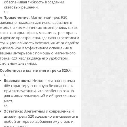
обеспечивая гибкость в создании
световых решений.
\n
\n
Применение:
Магнитный трек R20
идеально подходит для использования в
жилых и коммерческих помещениях, таких
как квартиры, офисы, магазины, рестораны
и другие пространства, где важны эстетика и
функциональность освещения.\n\nСоздайте
уникальное и эффективное освещение в
вашем интерьере с помощью магнитного
трека R20, наслаждаясь его удобством,
стильным дизайном.
Особенности магнитного трека S20:
\n
\n
Безопасность:
Низковольтная система
48V гарантирует полную безопасность
при эксплуатации, что особенно важно
для жилых помещений и общественных
мест.
\n
Эстетика:
Элегантный и современный
дизайн трека S20 идеально вписывается в
любой интерьер, добавляя ему стиль и
изысканность.