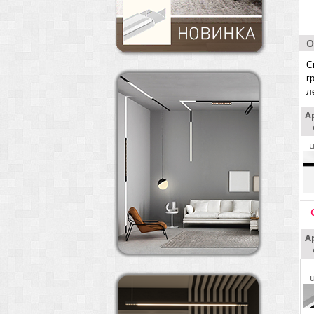
О
С
г
л
А
А