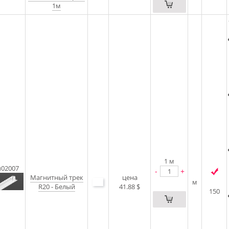
1м
1
м
u02007
-
+
Магнитный трек
цена
м
R20 - Белый
41.88 $
150