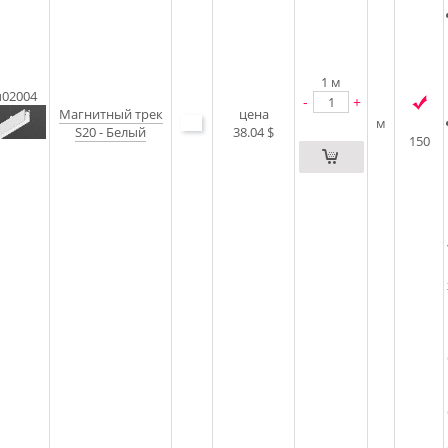
1
м
u02004
-
+
Магнитный трек
цена
м
S20 - Белый
38.04 $
150