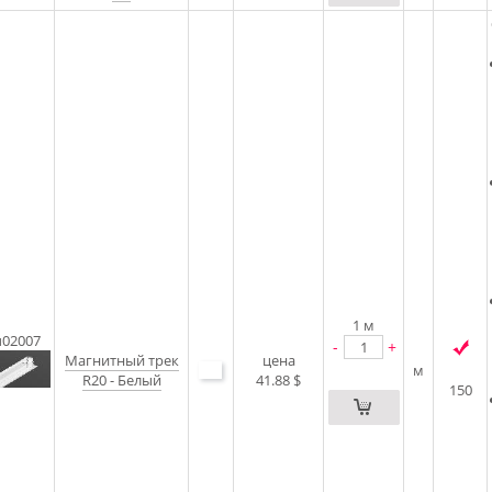
1
м
u02007
-
+
Магнитный трек
цена
м
R20 - Белый
41.88 $
150