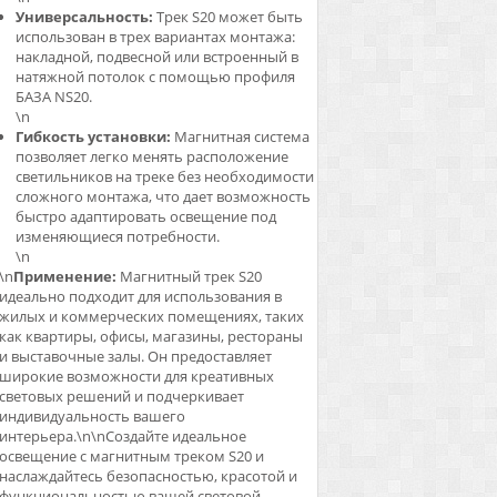
Универсальность:
Трек S20 может быть
использован в трех вариантах монтажа:
накладной, подвесной или встроенный в
натяжной потолок с помощью профиля
БАЗА NS20.
\n
Гибкость установки:
Магнитная система
позволяет легко менять расположение
светильников на треке без необходимости
сложного монтажа, что дает возможность
быстро адаптировать освещение под
изменяющиеся потребности.
\n
\n
Применение:
Магнитный трек S20
идеально подходит для использования в
жилых и коммерческих помещениях, таких
как квартиры, офисы, магазины, рестораны
и выставочные залы. Он предоставляет
широкие возможности для креативных
световых решений и подчеркивает
индивидуальность вашего
интерьера.\n\nСоздайте идеальное
освещение с магнитным треком S20 и
наслаждайтесь безопасностью, красотой и
функциональностью вашей световой