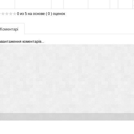
0
из
5
на основе
( 0 )
оценок
Коментарі
авантаження коментарів...