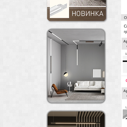
О
С
г
А
А