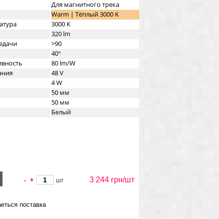
Для магнитного трека
Warm | Тёплый 3000 K
атура
3000 K
320 lm
едачи
>90
40°
ивность
80 lm/W
ания
48 V
4 W
50 мм
50 мм
Белый
3 244 грн/
шт
-
+
шт
еться поставка