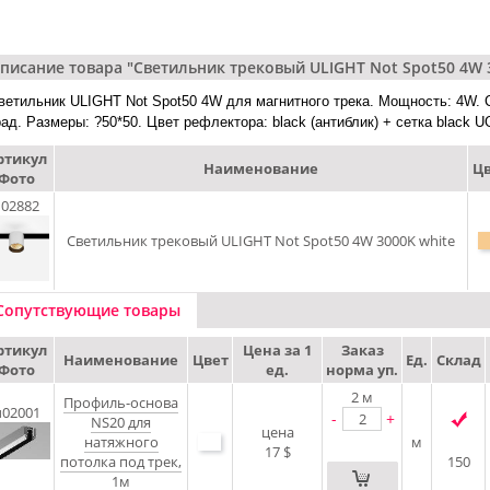
писание товара "Светильник трековый ULIGHT Not Spot50 4W 
ветильник ULIGHT Not Spot50 4W для магнитного трека. Мощность: 4W. C
рад. Размеры: ?50*50. Цвет рефлектора: black (антиблик) + сетка black U
ртикул
Наименование
Цв
Фото
u02882
Светильник трековый ULIGHT Not Spot50 4W 3000K white
Сопутствующие товары
ртикул
Цена за 1
Заказ
Наименование
Цвет
Ед.
Склад
Фото
ед.
норма уп.
2
м
Профиль-основа
u02001
-
+
NS20 для
цена
натяжного
м
17 $
потолка под трек,
150
1м