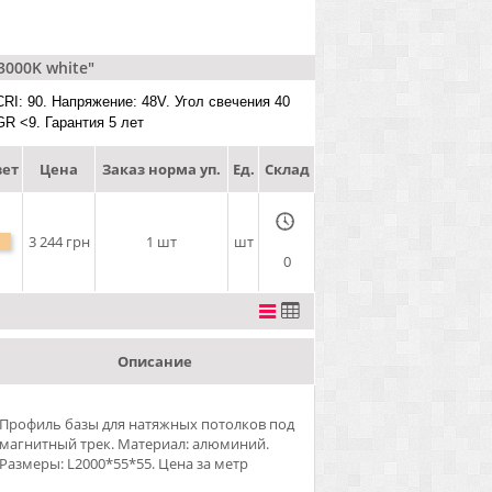
3000K white"
RI: 90. Напряжение: 48V. Угол свечения 40
GR <9. Гарантия 5 лет
ет
Цена
Заказ норма уп.
Ед.
Склад
3 244 грн
1 шт
шт
0
Описание
Профиль базы для натяжных потолков под
магнитный трек. Материал: алюминий.
Размеры: L2000*55*55. Цена за метр