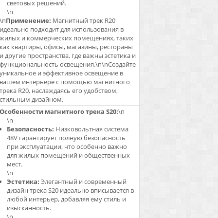
световых решений.
\n
\n
Применение:
Магнитный трек R20
идеально подходит для использования в
жилых и коммерческих помещениях, таких
как квартиры, офисы, магазины, рестораны
и другие пространства, где важны эстетика и
функциональность освещения.\n\nСоздайте
уникальное и эффективное освещение в
вашем интерьере с помощью магнитного
трека R20, наслаждаясь его удобством,
стильным дизайном.
Особенности магнитного трека S20:
\n
\n
Безопасность:
Низковольтная система
48V гарантирует полную безопасность
при эксплуатации, что особенно важно
для жилых помещений и общественных
мест.
\n
Эстетика:
Элегантный и современный
дизайн трека S20 идеально вписывается в
любой интерьер, добавляя ему стиль и
изысканность.
\n