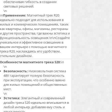
обеспечивая гибкость в создании
световых решений.
\n
\n
Применение:
Магнитный трек R20
идеально подходит для использования в
жилых и коммерческих помещениях, таких
как квартиры, офисы, магазины, рестораны
и другие пространства, где важны эстетика и
функциональность освещения.\n\nСоздайте
уникальное и эффективное освещение в
вашем интерьере с помощью магнитного
трека R20, наслаждаясь его удобством,
стильным дизайном.
Особенности магнитного трека S20:
\n
\n
Безопасность:
Низковольтная система
48V гарантирует полную безопасность
при эксплуатации, что особенно важно
для жилых помещений и общественных
мест.
\n
Эстетика:
Элегантный и современный
дизайн трека S20 идеально вписывается в
любой интерьер, добавляя ему стиль и
изысканность.