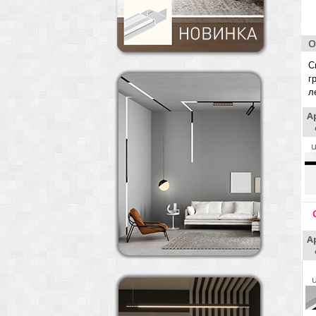
О
С
г
л
А
u
А