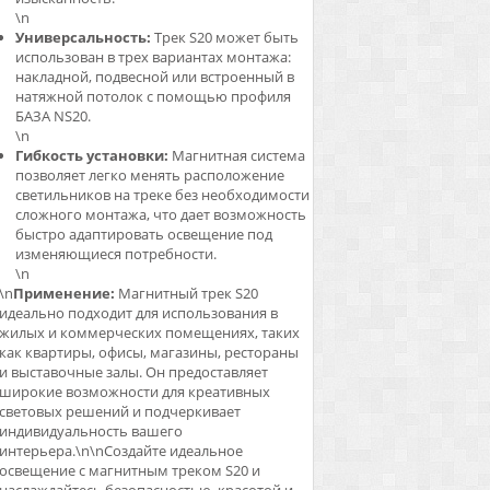
\n
Универсальность:
Трек S20 может быть
использован в трех вариантах монтажа:
накладной, подвесной или встроенный в
натяжной потолок с помощью профиля
БАЗА NS20.
\n
Гибкость установки:
Магнитная система
позволяет легко менять расположение
светильников на треке без необходимости
сложного монтажа, что дает возможность
быстро адаптировать освещение под
изменяющиеся потребности.
\n
\n
Применение:
Магнитный трек S20
идеально подходит для использования в
жилых и коммерческих помещениях, таких
как квартиры, офисы, магазины, рестораны
и выставочные залы. Он предоставляет
широкие возможности для креативных
световых решений и подчеркивает
индивидуальность вашего
интерьера.\n\nСоздайте идеальное
освещение с магнитным треком S20 и