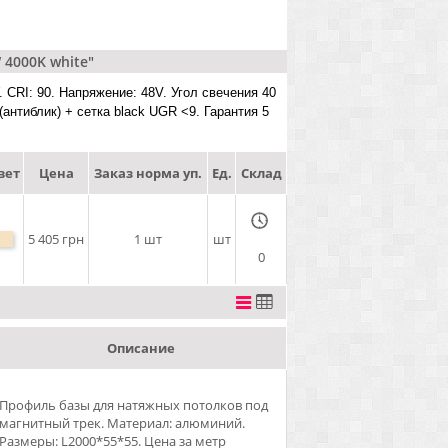
 4000K white"
 CRI: 90. Напряжение: 48V. Угол свечения 40
(антиблик) + сетка black UGR <9. Гарантия 5
вет
Цена
Заказ норма уп.
Ед.
Склад
5 405 грн
1 шт
шт
0
Описание
Профиль базы для натяжных потолков под
магнитный трек. Материал: алюминий.
Размеры: L2000*55*55. Цена за метр