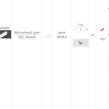
1
м
u02004
-
+
Магнитный трек
цена
м
S20 - Белый
38.04 $
150