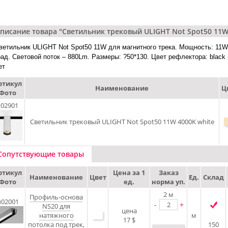
писание товара "Светильник трековый ULIGHT Not Spot50 11W
ветильник ULIGHT Not Spot50 11W для магнитного трека. Мощность: 11W.
рад. Световой поток – 880Lm. Размеры: ?50*130. Цвет рефлектора: black 
ет
ртикул
Наименование
Ц
Фото
02901
Светильник трековый ULIGHT Not Spot50 11W 4000K white
Сопутствующие товары
ртикул
Цена за 1
Заказ
Наименование
Цвет
Ед.
Склад
Фото
ед.
норма уп.
2
м
Профиль-основа
u02001
-
+
NS20 для
цена
натяжного
м
17 $
потолка под трек,
150