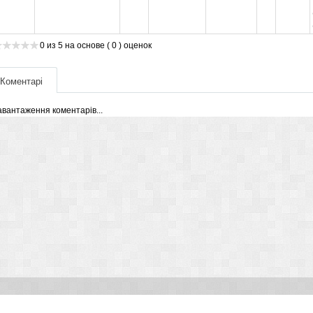
0
из
5
на основе
( 0 )
оценок
Коментарі
авантаження коментарів...