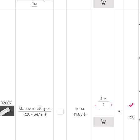
1м
1
м
u02007
-
+
Магнитный трек
цена
м
R20 - Белый
41.88 $
150