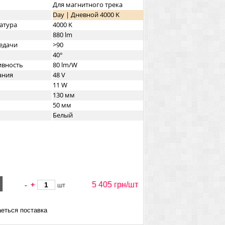
Для магнитного трека
Day | Дневной 4000 K
атура
4000 K
880 lm
едачи
>90
40°
ивность
80 lm/W
ания
48 V
11 W
130 мм
50 мм
Белый
5 405 грн/
шт
-
+
шт
еться поставка