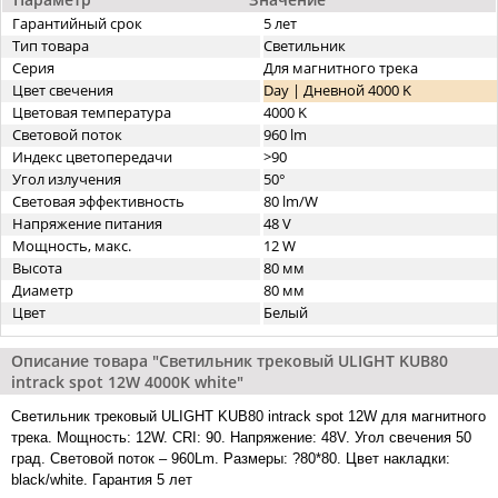
Гарантийный срок
5 лет
Тип товара
Светильник
Серия
Для магнитного трека
Цвет свечения
Day | Дневной 4000 K
Цветовая температура
4000 K
Световой поток
960 lm
Индекс цветопередачи
>90
Угол излучения
50°
Световая эффективность
80 lm/W
Напряжение питания
48 V
Мощность, макс.
12 W
Высота
80 мм
Диаметр
80 мм
Цвет
Белый
Описание товара "Светильник трековый ULIGHT KUB80
intrack spot 12W 4000K white"
Светильник трековый ULIGHT KUB80 intrack spot 12W для магнитного
трека. Мощность: 12W. CRI: 90. Напряжение: 48V. Угол свечения 50
град. Световой поток – 960Lm. Размеры: ?80*80. Цвет накладки:
black/white. Гарантия 5 лет