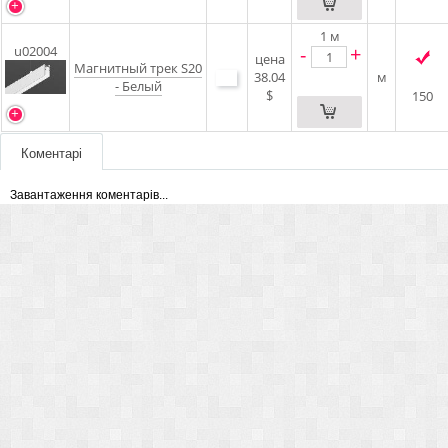
1
м
-
+
u02004
цена
Магнитный трек S20
38.04
м
- Белый
$
150
Коментарі
Завантаження коментарів...