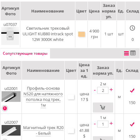
Заказ
Артикул
Наименование
Цвет
Цена
норма
Ед.
Склад
Фото
уп.
u07037
Светильник трековый
4 900
ULIGHT KUB80 intrack spot
1 шт
шт
грн
12W 3000K white
0
Сопутствующие товары
Цена
Артикул
Заказ
Наименование
Цвет
за 1
Ед.
Склад
Фото
норма уп.
ед.
2
м
Профиль-основа
-
+
u02001
NS20 для натяжного
цена
м
потолка под трек,
17 $
150
1м
1
м
-
+
u02007
цена
Магнитный трек R20
41.88
м
- Белый
$
150