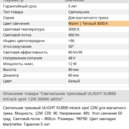
Гарантийный срок
5 лет
Тип товара
Светильник
Серия
Для магнитного трека
Цвет свечения
Warm | Тёплый 3000 K
Цветовая температура
3000 K
Световой поток
960 lm
Индекс цветопередачи
>90
Угол излучения
50°
Световая эффективность
80 lm/W
Напряжение питания
48 V
Мощность, макс.
12 W
Высота
80 мм
Диаметр
80 мм
Цвет
Белый
Описание товара "Светильник трековый ULIGHT KUB80
intrack spot 12W 3000K white"
Светильник трековый ULIGHT KUB80 intrack spot 12W для магнитного
трека. Мощность: 12W. CRI: 90. Напряжение: 48V. Угол свечения 50
град. Световой поток – 960Lm. Размеры: ?80*80. Цвет накладки:
black/white. Гарантия 5 лет