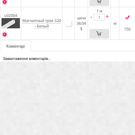
1
м
-
+
u02004
цена
Магнитный трек S20
38.04
м
- Белый
$
150
Коментарі
Завантаження коментарів...