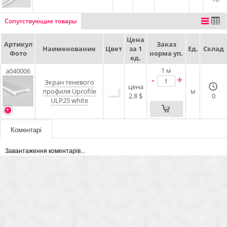
Сопутствующие товары
Цена
Артикул
Заказ
Наименование
Цвет
за 1
Ед.
Склад
Фото
норма уп.
ед.
1
м
a040006
-
+
Экран теневого
цена
профиля Uprofile
м
2.8 $
0
ULP25 white
Коментарі
Завантаження коментарів...