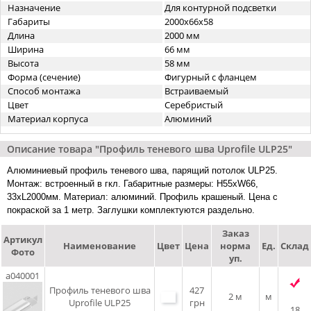
Назначение
Для контурной подсветки
Габариты
2000x66x58
Длина
2000 мм
Ширина
66 мм
Высота
58 мм
Форма (сечение)
Фигурный с фланцем
Способ монтажа
Встраиваемый
Цвет
Серебристый
Материал корпуса
Алюминий
Описание товара "Профиль теневого шва Uprofile ULP25"
Алюминиевый профиль теневого шва, парящий потолок ULP25.
Монтаж: встроенный в гкл. Габаритные размеры: H55xW66,
33xL2000мм. Материал: алюминий. Профиль крашеный. Цена с
покраской за 1 метр. Заглушки комплектуются раздельно.
Заказ
Артикул
Наименование
Цвет
Цена
норма
Ед.
Склад
Фото
уп.
a040001
Профиль теневого шва
427
2 м
м
Uprofile ULP25
грн
18